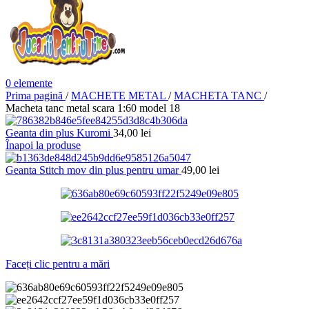
0
elemente
Prima pagină
/
MACHETE METAL
/
MACHETA TANC
/
Macheta tanc metal scara 1:60 model 18
Geanta din plus Kuromi
34,00
lei
Înapoi la produse
Geanta Stitch mov din plus pentru umar
49,00
lei
Faceți clic pentru a mări