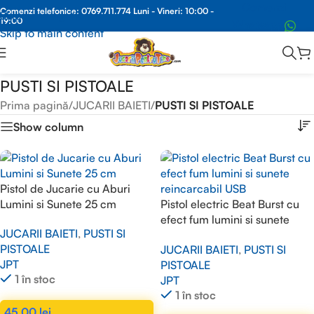
Comenzi
Comenzi telefonice:
0769.711.774
Luni - Vineri: 10:00 -
Skip to navigation
19:00
Whatsapp
Skip to main content
PUSTI SI PISTOALE
Prima pagină
/
JUCARII BAIETI
/
PUSTI SI PISTOALE
Show column
Pistol de Jucarie cu Aburi
Lumini si Sunete 25 cm
Pistol electric Beat Burst cu
efect fum lumini si sunete
JUCARII BAIETI
,
PUSTI SI
reincarcabil USB
PISTOALE
JUCARII BAIETI
,
PUSTI SI
JPT
PISTOALE
1 în stoc
JPT
1 în stoc
45,00
lei