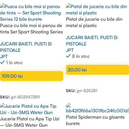
Pistol de jucarie cu bile din
Pusca cu bile moi si panou de
metal si plastic
tinta Set Sport Shooting Series
JUCARII BAIETI
,
PUSTI SI
12 bile burete
PISTOALE
JUCARII BAIETI
,
PUSTI SI
JPT
PISTOALE
8 în stoc
JPT
1 în stoc
20,00
lei
109,00
lei
ADAUGĂ ÎN COȘ
ADAUGĂ ÎN COȘ
SKU:
jpt-825281
SKU:
jpt-802947389
Pistol Spiderman cu gloante
Jucarie Pistol cu Apa Tip Uzi
burete
– Uzi-SMG Water Gun