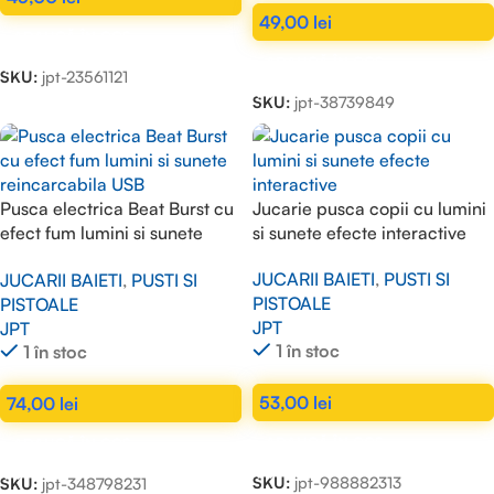
49,00
lei
ADAUGĂ ÎN COȘ
ADAUGĂ ÎN COȘ
SKU:
jpt-23561121
SKU:
jpt-38739849
Pusca electrica Beat Burst cu
Jucarie pusca copii cu lumini
efect fum lumini si sunete
si sunete efecte interactive
reincarcabila USB
JUCARII BAIETI
,
PUSTI SI
JUCARII BAIETI
,
PUSTI SI
PISTOALE
PISTOALE
JPT
JPT
1 în stoc
1 în stoc
53,00
lei
74,00
lei
ADAUGĂ ÎN COȘ
ADAUGĂ ÎN COȘ
SKU:
jpt-988882313
SKU:
jpt-348798231