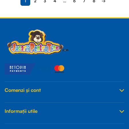
1
2
3
4
…
6
7
8
→
Read more
Comenzi și cont
Informații utile