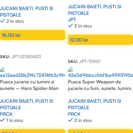
JUCARII BAIETI
,
PUSTI SI
JUCARII BAIETI
,
PUSTI SI
PISTOALE
PISTOALE
JPT
2 în stoc
3 în stoc
16,00
lei
12,00
lei
ADAUGĂ ÎN COȘ
ADAUGĂ ÎN COȘ
SKU:
JPT-1076104121
SKU:
JPT-70901
Pusca jucarie cu lumini si
Pusca Super Weapon de
sunete – Hero Spider-Man
jucarie cu fum, sunete, lumini,
M41G
miscare de tragere
JUCARII BAIETI
,
PUSTI SI
JUCARII BAIETI
,
PUSTI SI
PISTOALE
PISTOALE
PRCK
PRCK
1 în stoc
2 în stoc