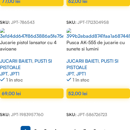
77,00
lei
62,00
lei
ADAUGĂ ÎN COȘ
ADAUGĂ ÎN COȘ
SKU:
JPT-786543
SKU:
JPT-1712304958
Jucarie pistol lansator cu 4
Pusca AK-555 de jucarie cu
avioane
sunete si lumini
JUCARII BAIETI
,
PUSTI SI
JUCARII BAIETI
,
PUSTI SI
PISTOALE
PISTOALE
JPT
,
JPT1
JPT
,
JPT1
1 în stoc
1 în stoc
69,00
lei
52,00
lei
ADAUGĂ ÎN COȘ
ADAUGĂ ÎN COȘ
SKU:
JPT-1983957760
SKU:
JPT-586726723