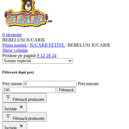
0
elemente
BEBELUSI JUCARIE
Prima pagină
/
JUCARII FETITE
/
BEBELUSI JUCARIE
Show column
Produse pe pagină
9
12
18
24
Filtrează după preț
Preț minim
Preț maxim
Filtrează
Filtrează produsele
Închide
Filtrează produsele
Închide