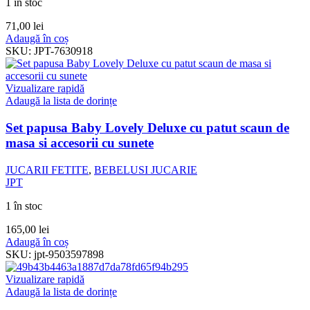
1 în stoc
71,00
lei
Adaugă în coș
SKU:
JPT-7630918
Vizualizare rapidă
Adaugă la lista de dorințe
Set papusa Baby Lovely Deluxe cu patut scaun de
masa si accesorii cu sunete
JUCARII FETITE
,
BEBELUSI JUCARIE
JPT
1 în stoc
165,00
lei
Adaugă în coș
SKU:
jpt-9503597898
Vizualizare rapidă
Adaugă la lista de dorințe