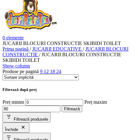
0
elemente
JUCARII BLOCURI CONSTRUCTIE SKIBIDI TOILET
Prima pagină
/
JUCARII EDUCATIVE
/
JUCARII BLOCURI
CONSTRUCTIE
/
JUCARII BLOCURI CONSTRUCTIE
SKIBIDI TOILET
Show column
Produse pe pagină
9
12
18
24
Filtrează după preț
Preț minim
Preț maxim
Filtrează
Filtrează produsele
Închide
Filtrează produsele