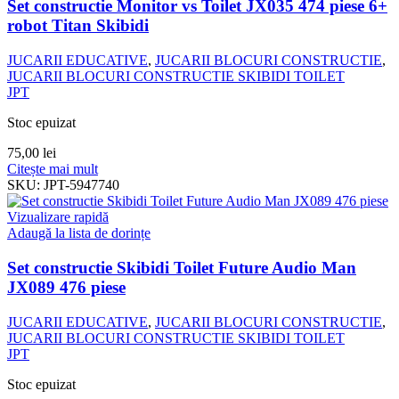
Set constructie Monitor vs Toilet JX035 474 piese 6+
robot Titan Skibidi
JUCARII EDUCATIVE
,
JUCARII BLOCURI CONSTRUCTIE
,
JUCARII BLOCURI CONSTRUCTIE SKIBIDI TOILET
JPT
Stoc epuizat
75,00
lei
Citește mai mult
SKU:
JPT-5947740
Vizualizare rapidă
Adaugă la lista de dorințe
Set constructie Skibidi Toilet Future Audio Man
JX089 476 piese
JUCARII EDUCATIVE
,
JUCARII BLOCURI CONSTRUCTIE
,
JUCARII BLOCURI CONSTRUCTIE SKIBIDI TOILET
JPT
Stoc epuizat