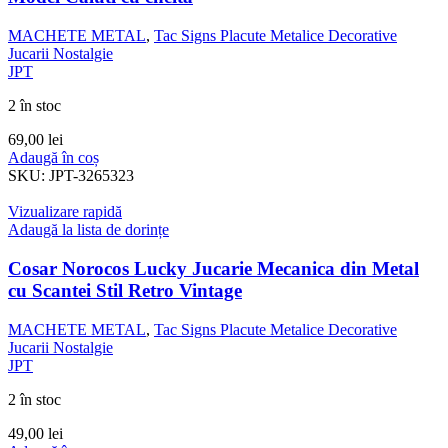
MACHETE METAL
,
Tac Signs Placute Metalice Decorative
Jucarii Nostalgie
JPT
2 în stoc
69,00
lei
Adaugă în coș
SKU:
JPT-3265323
Vizualizare rapidă
Adaugă la lista de dorințe
Cosar Norocos Lucky Jucarie Mecanica din Metal
cu Scantei Stil Retro Vintage
MACHETE METAL
,
Tac Signs Placute Metalice Decorative
Jucarii Nostalgie
JPT
2 în stoc
49,00
lei