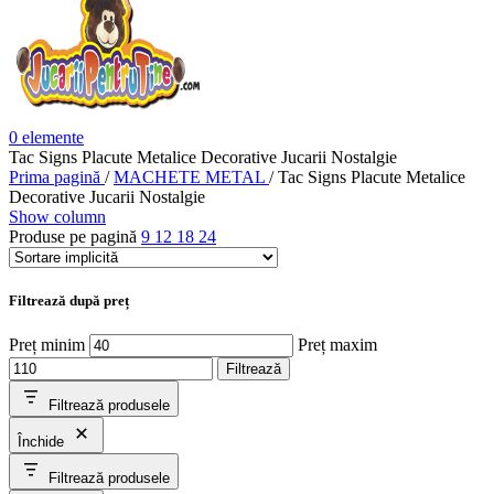
0
elemente
Tac Signs Placute Metalice Decorative Jucarii Nostalgie
Prima pagină
/
MACHETE METAL
/
Tac Signs Placute Metalice
Decorative Jucarii Nostalgie
Show column
Produse pe pagină
9
12
18
24
Filtrează după preț
Preț minim
Preț maxim
Filtrează
Filtrează produsele
Închide
Filtrează produsele