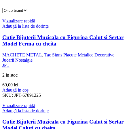
Vizualizare rapidă
Adaugă la lista de dorințe
Cutie Bijuterii Muzicala cu Figurina Calut si Sertar
Model Ferma cu cheita
MACHETE METAL
,
Tac Signs Placute Metalice Decorative
Jucarii Nostalgie
JPT
2 în stoc
69,00
lei
Adaugă în coș
SKU:
JPT-67891225
Vizualizare rapidă
Adaugă la lista de dorințe
Cutie Bijuterii Muzicala cu Figurina Calut si Sertar
Model Caluti cu cheita