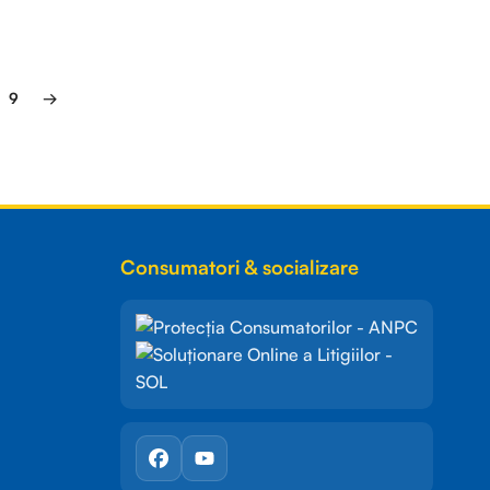
9
→
Consumatori & socializare