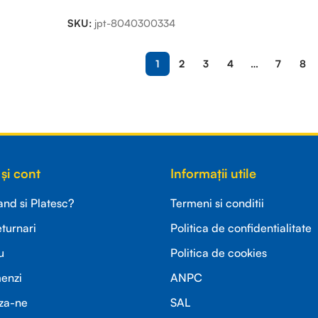
SKU:
jpt-8040300334
1
2
3
4
…
7
8
și cont
Informații utile
d si Platesc?
Termeni si conditii
eturnari
Politica de confidentialitate
u
Politica de cookies
menzi
ANPC
za-ne
SAL