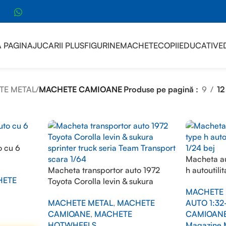
sApp
 PAGINA
JUCARII PLUS
FIGURINE
MACHETE
COPII
EDUCATIVE
TE METAL
/
MACHETE CAMIOANE
Produse pe pagină
9
12
o cu 6
Macheta au
Macheta transportor auto 1972
h autoutili
HETE
Toyota Corolla levin & sukura
bej
MACHETE 
sprinter truck seria Team Transport
MACHETE METAL
,
MACHETE
AUTO 1:32
scara 1/64
CAMIOANE
,
MACHETE
CAMIOAN
HOTWHEELS
Magazine 