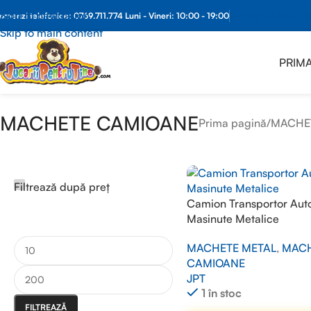
Skip to navigation
Comenzi What
omenzi telefonice:
0769.711.774
Luni - Vineri: 10:00 - 19:00
Skip to main content
PRIMA
MACHETE CAMIOANE
Prima pagină
/
MACHE
Filtrează după preț
Camion Transportor Aut
Masinute Metalice
MACHETE METAL
,
MAC
CAMIOANE
JPT
1 în stoc
FILTREAZĂ