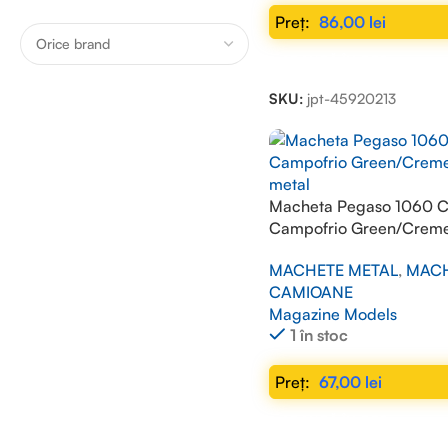
86,00
lei
ADAUGĂ ÎN COȘ
SKU:
jpt-45920213
Macheta Pegaso 1060 
Campofrio Green/Creme
metal
MACHETE METAL
,
MAC
CAMIOANE
Magazine Models
1 în stoc
67,00
lei
ADAUGĂ ÎN COȘ