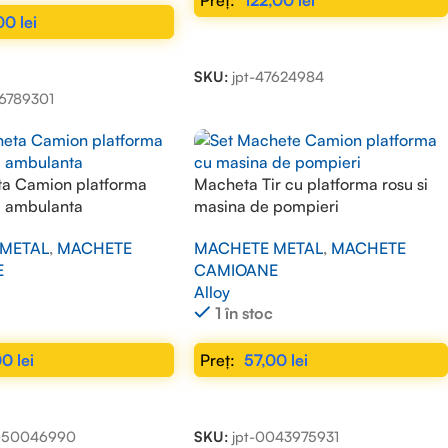
122,00
lei
,00
lei
ADAUGĂ ÎN COȘ
N COȘ
SKU:
jpt-47624984
26789301
ta Camion platforma
Macheta Tir cu platforma rosu si
u ambulanta
masina de pompieri
METAL
,
MACHETE
MACHETE METAL
,
MACHETE
E
CAMIOANE
Alloy
1 în stoc
00
lei
57,00
lei
N COȘ
ADAUGĂ ÎN COȘ
0050046990
SKU:
jpt-0043975931