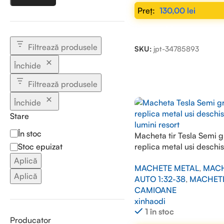
130,00
lei
ADAUGĂ ÎN COȘ
Filtrează produsele
SKU:
jpt-34785893
Închide
Filtrează produsele
Închide
Stare
În stoc
Macheta tir Tesla Semi gr
Stoc epuizat
replica metal usi deschis
lumini resort
Aplică
MACHETE METAL
,
MAC
Aplică
AUTO 1:32-38
,
MACHET
CAMIOANE
xinhaodi
1 în stoc
Producator