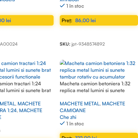
1 în stoc
00
lei
86,00
lei
N COȘ
ADAUGĂ ÎN COȘ
MA00024
SKU:
jpt-9348574892
mion tractari 1:24
Macheta camion betoniera 1:32
al lumini si sunete brat
replica metal lumini si sunete
cesorii functionale
tambur rotativ cu acumulator
METAL
,
MACHETE
MACHETE METAL
,
MACHETE
RA 1:24
,
MACHETE
CAMIOANE
E
Che zhi
1 în stoc
c