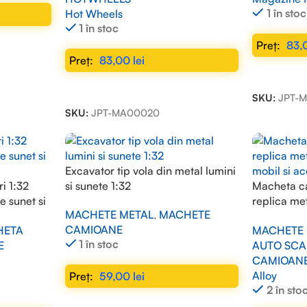
1 în stoc
Hot Wheels
1 în stoc
83,
83,00
lei
ADAUGĂ Î
ADAUGĂ ÎN COȘ
SKU:
JPT-
SKU:
JPT-MA00020
Excavator tip vola din metal lumini
i 1:32
si sunete 1:32
Macheta ca
e sunet si
replica met
MACHETE METAL
,
MACHETE
mobil si ac
CAMIOANE
HETA
MACHETE 
1 în stoc
E
AUTO SCA
CAMIOAN
Alloy
59,00
lei
2 în sto
ADAUGĂ ÎN COȘ