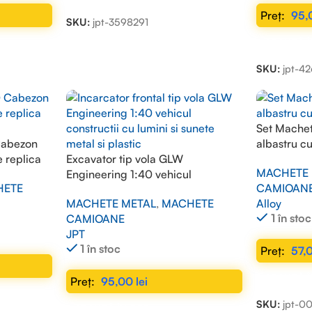
95
SKU:
jpt-3598291
ADAUGĂ Î
SKU:
jpt-4
Set Mache
Cabezon
albastru c
 replica
Excavator tip vola GLW
MACHETE 
Engineering 1:40 vehicul
CAMIOAN
HETE
constructii cu lumini si sunete
Alloy
MACHETE METAL
,
MACHETE
metal si plastic
1 în stoc
CAMIOANE
JPT
1 în stoc
57,
ADAUGĂ Î
95,00
lei
SKU:
jpt-
ADAUGĂ ÎN COȘ