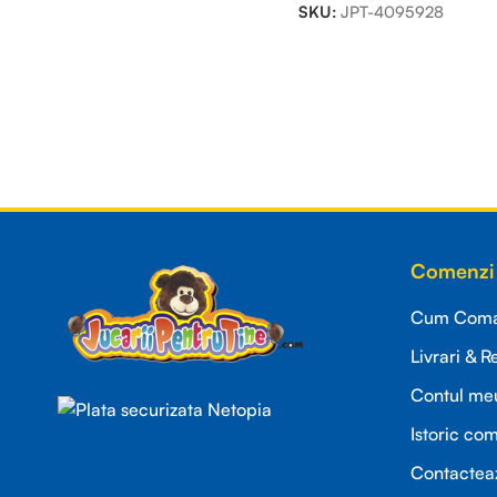
SKU:
JPT-4095928
Read more
Comenzi 
Cum Coman
Livrari & R
Contul me
Istoric co
Contactea