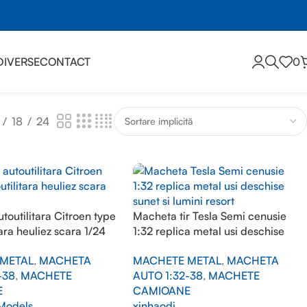
DIVERSE
CONTACT
0
18
24
toutilitara Citroen type
Macheta tir Tesla Semi cenusie
tara heuliez scara 1/24
1:32 replica metal usi deschise
sunet si lumini resort
METAL
,
MACHETA
MACHETE METAL
,
MACHETA
-38
,
MACHETE
AUTO 1:32-38
,
MACHETE
E
CAMIOANE
Models
xinhaodi