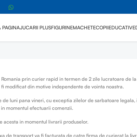
sApp
 PAGINA
JUCARII PLUS
FIGURINE
MACHETE
COPII
EDUCATIVE
 Romania prin curier rapid in termen de 2 zile lucratoare de l
 fi modificat din motive independente de vointa noastra.
e de luni pana vineri, cu exceptia zilelor de sarbatoare legala, 
 in momentul efectuarii comenzii.
de acesta in momentul livrarii produselor.
xa de transport va fi facturata de catre firma de curierat la liv