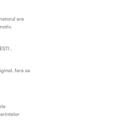
matorul are
motiv.
ESTI ,
ginal, fara sa
ele
erintelor