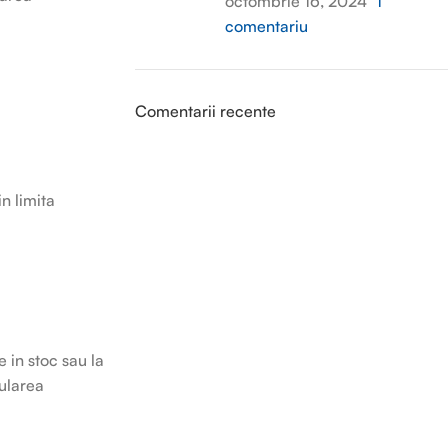
octombrie 16, 2024
1
comentariu
Comentarii recente
n limita
 in stoc sau la
nularea