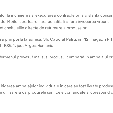
or la incheierea si executarea contractelor la distanta consu
de 14 zile lucratoare, fara penalitati si fara invocarea vreunui 
t cheltuielile directe de returnare a produselor.
a prin posta la adresa: Str. Caporal Patru, nr. 42, magazin PIT
al 110254, jud. Arges, Romania.
 termenul prevazut mai sus, produsul cumparat in ambalajul ori
chiderea ambalajelor individuale in care au fost livrate produs
 utilizare si ca produsele sunt cele comandate si corespund c