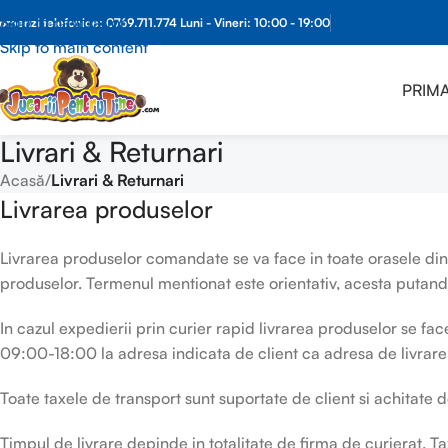
Skip to navigation
Comenzi What
omenzi telefonice:
0769.711.774
Luni - Vineri: 10:00 - 19:00
Skip to main content
PRIMA
Livrari & Returnari
Acasă
/
Livrari & Returnari
Livrarea produselor
Livrarea produselor comandate se va face in toate orasele din
produselor. Termenul mentionat este orientativ, acesta putand
In cazul expedierii prin curier rapid livrarea produselor se fac
09:00-18:00 la adresa indicata de client ca adresa de livrare
Toate taxele de transport sunt suportate de client si achitate 
Timpul de livrare depinde in totalitate de firma de curierat. Ta