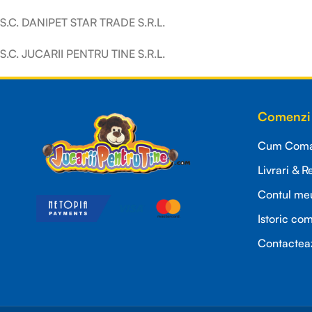
S.C. DANIPET STAR TRADE S.R.L.
S.C. JUCARII PENTRU TINE S.R.L.
Comenzi 
Cum Coman
Livrari & R
Contul me
Istoric co
Contactea