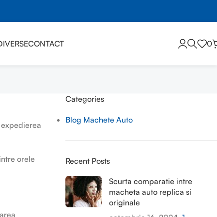
DIVERSE
CONTACT
0
Categories
Blog Machete Auto
a expedierea
intre orele
Recent Posts
Scurta comparatie intre
macheta auto replica si
originale
rarea