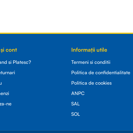
și cont
Informații utile
d si Platesc?
Termeni si conditii
eturnari
Politica de confidentialitate
u
Politica de cookies
menzi
ANPC
za-ne
SAL
SOL