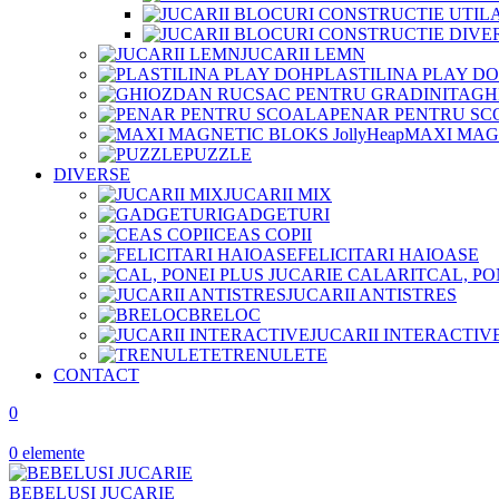
JUCARII LEMN
PLASTILINA PLAY D
GH
PENAR PENTRU SC
MAXI MAGN
PUZZLE
DIVERSE
JUCARII MIX
GADGETURI
CEAS COPII
FELICITARI HAIOASE
CAL, PO
JUCARII ANTISTRES
BRELOC
JUCARII INTERACTIV
TRENULETE
CONTACT
0
0
elemente
BEBELUSI JUCARIE