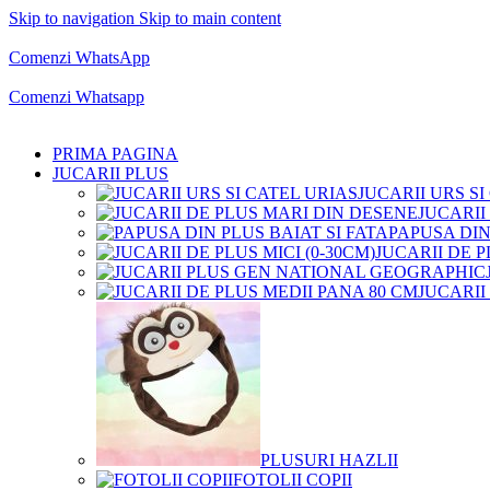
Skip to navigation
Skip to main content
Comenzi telefonice:
0769.711.774
Luni - Vineri: 10:00 - 19:00
Comenzi WhatsApp
Comenzi telefonice:
0769.711.774
Luni - Vineri: 10:00 - 19:00
Comenzi Whatsapp
PRIMA PAGINA
JUCARII PLUS
JUCARII URS SI
JUCARII
PAPUSA DIN
JUCARII DE P
JUCARII
PLUSURI HAZLII
FOTOLII COPII