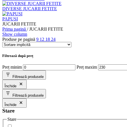
DIVERSE JUCARII FETITE
PAPUSI
JUCARII FETITE
Prima pagină
/
JUCARII FETITE
Show column
Produse pe pagină
9
12
18
24
Filtrează după preț
Preț minim
Preț maxim
Filtrează produsele
Închide
Filtrează produsele
Închide
Stare
Stare