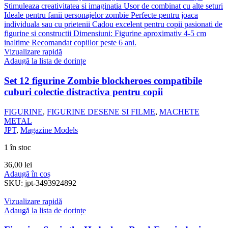
Vizualizare rapidă
Adaugă la lista de dorințe
Set 12 figurine Zombie blockheroes compatibile
cuburi colectie distractiva pentru copii
FIGURINE
,
FIGURINE DESENE SI FILME
,
MACHETE
METAL
JPT
,
Magazine Models
1 în stoc
36,00
lei
Adaugă în coș
SKU:
jpt-3493924892
Vizualizare rapidă
Adaugă la lista de dorințe