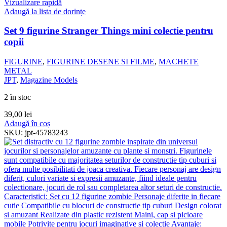
Vizualizare rapidă
Adaugă la lista de dorințe
Set 9 figurine Stranger Things mini colectie pentru
copii
FIGURINE
,
FIGURINE DESENE SI FILME
,
MACHETE
METAL
JPT
,
Magazine Models
2 în stoc
39,00
lei
Adaugă în coș
SKU:
jpt-45783243