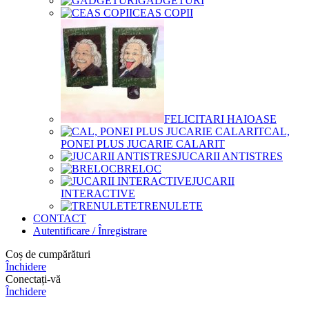
GADGETURI
CEAS COPII
FELICITARI HAIOASE
CAL,
PONEI PLUS JUCARIE CALARIT
JUCARII ANTISTRES
BRELOC
JUCARII
INTERACTIVE
TRENULETE
CONTACT
Autentificare / Înregistrare
Coș de cumpărături
Închidere
Conectați-vă
Închidere