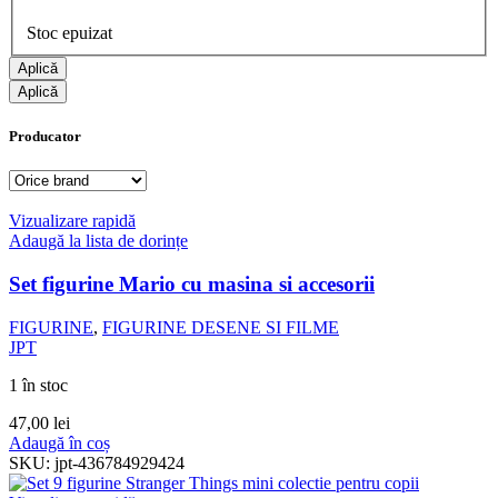
Stoc epuizat
Aplică
Aplică
Producator
Vizualizare rapidă
Adaugă la lista de dorințe
Set figurine Mario cu masina si accesorii
FIGURINE
,
FIGURINE DESENE SI FILME
JPT
1 în stoc
47,00
lei
Adaugă în coș
SKU:
jpt-436784929424