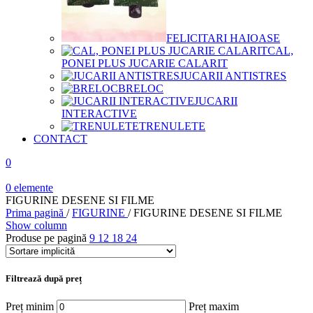
FELICITARI HAIOASE
CAL,
PONEI PLUS JUCARIE CALARIT
JUCARII ANTISTRES
BRELOC
JUCARII
INTERACTIVE
TRENULETE
CONTACT
0
0
elemente
FIGURINE DESENE SI FILME
Prima pagină
/
FIGURINE
/
FIGURINE DESENE SI FILME
Show column
Produse pe pagină
9
12
18
24
Filtrează după preț
Preț minim
Preț maxim