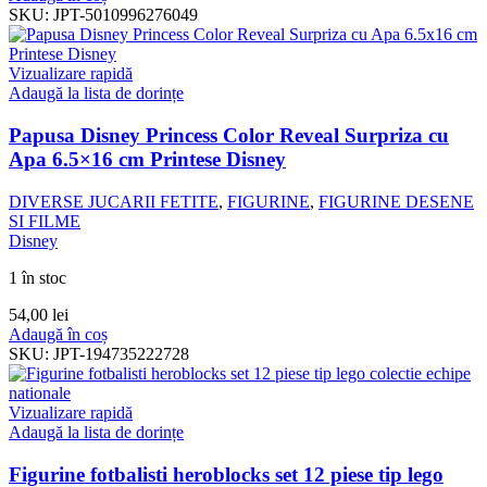
SKU:
JPT-5010996276049
Vizualizare rapidă
Adaugă la lista de dorințe
Papusa Disney Princess Color Reveal Surpriza cu
Apa 6.5×16 cm Printese Disney
DIVERSE JUCARII FETITE
,
FIGURINE
,
FIGURINE DESENE
SI FILME
Disney
1 în stoc
54,00
lei
Adaugă în coș
SKU:
JPT-194735222728
Vizualizare rapidă
Adaugă la lista de dorințe
Figurine fotbalisti heroblocks set 12 piese tip lego