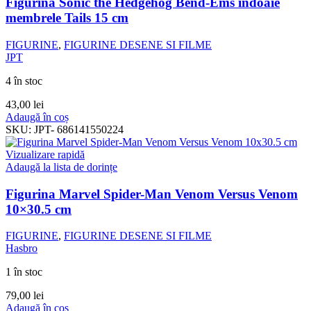
Figurina Sonic the Hedgehog Bend-Ems indoaie
membrele Tails 15 cm
FIGURINE
,
FIGURINE DESENE SI FILME
JPT
4 în stoc
43,00
lei
Adaugă în coș
SKU:
JPT- 686141550224
Vizualizare rapidă
Adaugă la lista de dorințe
Figurina Marvel Spider-Man Venom Versus Venom
10×30.5 cm
FIGURINE
,
FIGURINE DESENE SI FILME
Hasbro
1 în stoc
79,00
lei
Adaugă în coș