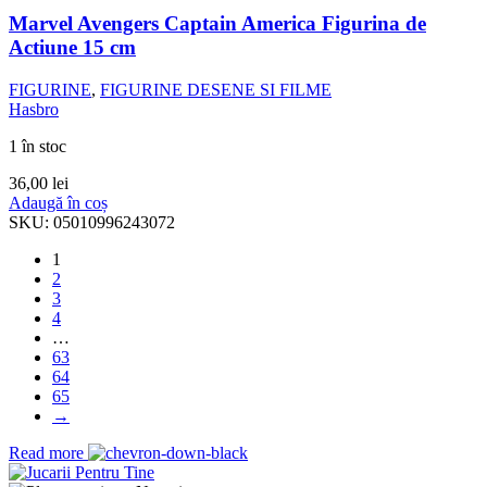
Marvel Avengers Captain America Figurina de
Actiune 15 cm
FIGURINE
,
FIGURINE DESENE SI FILME
Hasbro
1 în stoc
36,00
lei
Adaugă în coș
SKU:
05010996243072
1
2
3
4
…
63
64
65
→
Read more