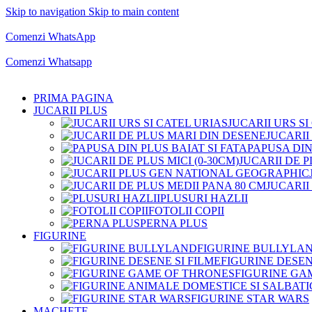
Skip to navigation
Skip to main content
Comenzi telefonice:
0769.711.774
Luni - Vineri: 10:00 - 19:00
Comenzi WhatsApp
Comenzi telefonice:
0769.711.774
Luni - Vineri: 10:00 - 19:00
Comenzi Whatsapp
PRIMA PAGINA
JUCARII PLUS
JUCARII URS SI
JUCARII
PAPUSA DIN
JUCARII DE P
JUCARII
PLUSURI HAZLII
FOTOLII COPII
PERNA PLUS
FIGURINE
FIGURINE BULLYLA
FIGURINE DESEN
FIGURINE GA
FIGURINE STAR WARS
MACHETE