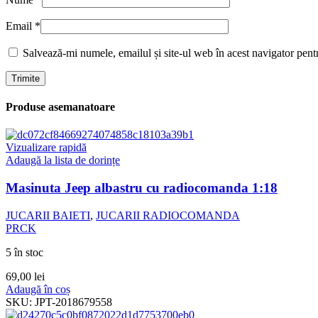
Email
*
Salvează-mi numele, emailul și site-ul web în acest navigator pent
Produse asemanatoare
Vizualizare rapidă
Adaugă la lista de dorințe
Masinuta Jeep albastru cu radiocomanda 1:18
JUCARII BAIETI
,
JUCARII RADIOCOMANDA
PRCK
5 în stoc
69,00
lei
Adaugă în coș
SKU:
JPT-2018679558