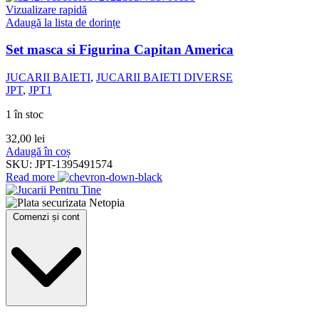
Vizualizare rapidă
Adaugă la lista de dorințe
Set masca si Figurina Capitan America
JUCARII BAIETI
,
JUCARII BAIETI DIVERSE
JPT
,
JPT1
1 în stoc
32,00
lei
Adaugă în coș
SKU:
JPT-1395491574
Read more
Comenzi și cont