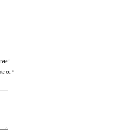
urete”
ate cu
*