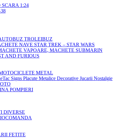
SCARA 1:24
38
AUTOBUZ TROLEIBUZ
CHETE NAVE STAR TREK – STAR WARS
MACHETE VAPOARE, MACHETE SUBMARIN
T AND FURIOUS
MOTOCICLETE METAL
Tac Signs Placute Metalice Decorative Jucarii Nostalgie
MOTO
NA POMPIERI
TI DIVERSE
ADIOCOMANDA
RII FETITE