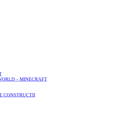
T
WORLD – MINECRAFT
E CONSTRUCTII