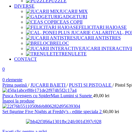
PUZZLE
DIVERSE
JUCARII MIX
GADGETURI
CEAS COPII
FELICITARI HAIOASE
CAL, PO
JUCARII ANTISTRES
BRELOC
JUCARII INTERACTIV
TRENULETE
CONTACT
0
0
elemente
Prima pagină
/
JUCARII BAIETI
/
PUSTI SI PISTOALE
/
Pistol Sp
Pusca Avengers cu SpiderMan Lumini si Sunete
49,00
lei
Înapoi la produse
Set figurine Five Nights at Freddy's - editie speciala 2
60,00
lei
Faceți clic pentru a mări