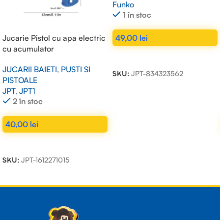
Funko
1 în stoc
Jucarie Pistol cu apa electric
49,00
lei
cu acumulator
ADAUGĂ ÎN COȘ
JUCARII BAIETI
,
PUSTI SI
SKU:
JPT-834323562
PISTOALE
JPT
,
JPT1
2 în stoc
40,00
lei
ADAUGĂ ÎN COȘ
SKU:
JPT-1612271015
Read more