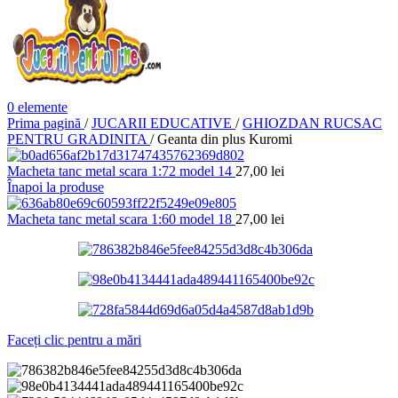
0
elemente
Prima pagină
/
JUCARII EDUCATIVE
/
GHIOZDAN RUCSAC
PENTRU GRADINITA
/
Geanta din plus Kuromi
Macheta tanc metal scara 1:72 model 14
27,00
lei
Înapoi la produse
Macheta tanc metal scara 1:60 model 18
27,00
lei
Faceți clic pentru a mări