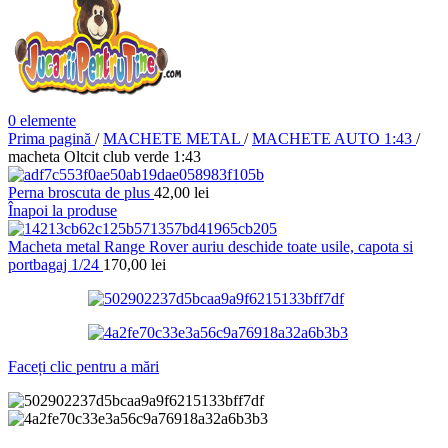
0
elemente
Prima pagină
/
MACHETE METAL
/
MACHETE AUTO 1:43
/
macheta Oltcit club verde 1:43
Perna broscuta de plus
42,00
lei
Înapoi la produse
Macheta metal Range Rover auriu deschide toate usile, capota si
portbagaj 1/24
170,00
lei
Faceți clic pentru a mări