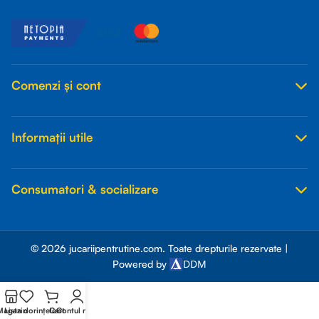
Comenzi și cont
Informații utile
Consumatori & socializare
© 2026 jucariipentrutine.com. Toate drepturile rezervate |
DDM
Powered by
Magazin
Lista dorințelor
Cart
Contul meu