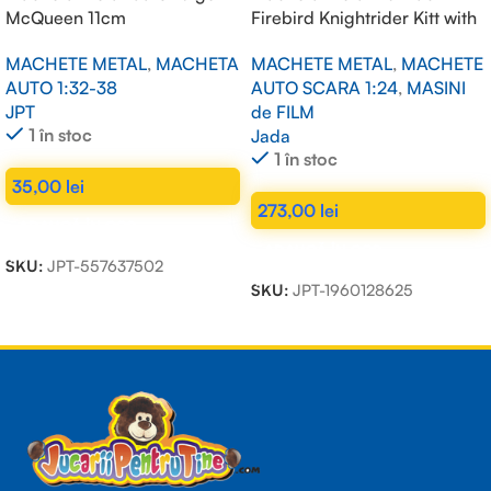
McQueen 11cm
Firebird Knightrider Kitt with
working lights on the front
MACHETE METAL
,
MACHETA
MACHETE METAL
,
MACHETE
hood, black 1/24
AUTO 1:32-38
AUTO SCARA 1:24
,
MASINI
JPT
de FILM
1 în stoc
Jada
1 în stoc
35,00
lei
273,00
lei
ADAUGĂ ÎN COȘ
ADAUGĂ ÎN COȘ
SKU:
JPT-557637502
SKU:
JPT-1960128625
Read more