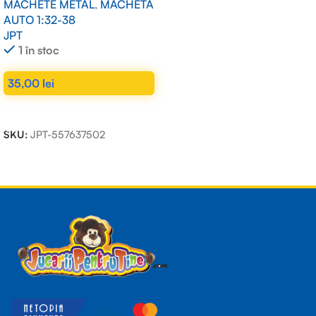
MACHETE METAL
,
MACHETA
AUTO 1:32-38
JPT
1 în stoc
35,00
lei
ADAUGĂ ÎN COȘ
SKU:
JPT-557637502
Read more