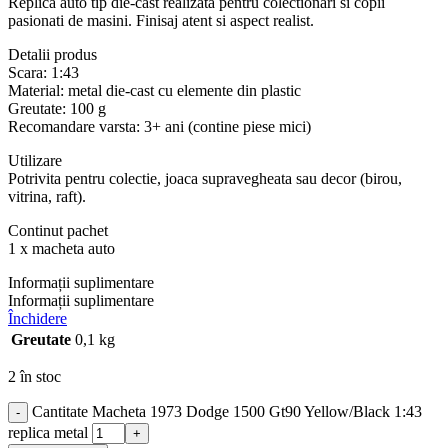
Replica auto tip die-cast realizata pentru colectionari si copii
pasionati de masini. Finisaj atent si aspect realist.
Detalii produs
Scara: 1:43
Material: metal die-cast cu elemente din plastic
Greutate: 100 g
Recomandare varsta: 3+ ani (contine piese mici)
Utilizare
Potrivita pentru colectie, joaca supravegheata sau decor (birou,
vitrina, raft).
Continut pachet
1 x macheta auto
Informații suplimentare
Informații suplimentare
Închidere
Greutate
0,1 kg
2 în stoc
Cantitate Macheta 1973 Dodge 1500 Gt90 Yellow/Black 1:43
-
replica metal
+