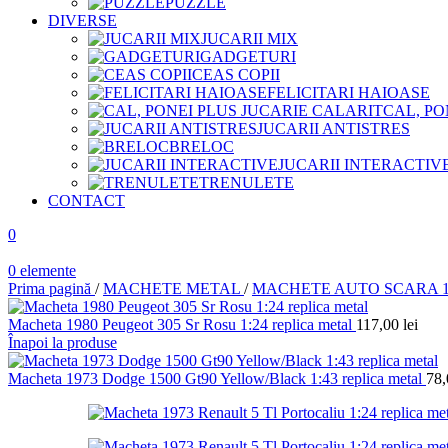
PUZZLE
DIVERSE
JUCARII MIX
GADGETURI
CEAS COPII
FELICITARI HAIOASE
CAL, PO
JUCARII ANTISTRES
BRELOC
JUCARII INTERACTIV
TRENULETE
CONTACT
0
0
elemente
Prima pagină
/
MACHETE METAL
/
MACHETE AUTO SCARA 1
Macheta 1980 Peugeot 305 Sr Rosu 1:24 replica metal
117,00
lei
Înapoi la produse
Macheta 1973 Dodge 1500 Gt90 Yellow/Black 1:43 replica metal
78