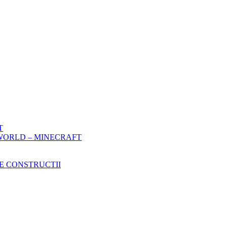
T
WORLD – MINECRAFT
E CONSTRUCTII