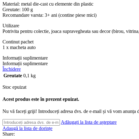
Material: metal die-cast cu elemente din plastic
Greutate: 100 g
Recomandare varsta: 3+ ani (contine piese mici)
Utilizare
Potrivita pentru colectie, joaca supravegheata sau decor (birou, vitrina,
Continut pachet
1 x macheta auto
Informații suplimentare
Informații suplimentare
Închidere
Greutate
0,1 kg
Stoc epuizat
Acest produs este în prezent epuizat.
Nu vă faceți griji! Introduceți adresa dvs. de e-mail și vă vom anunța d
Adăugați la lista de așteptare
Adaugă la lista de dorințe
Share: