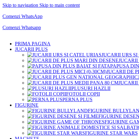
Skip to navigation
Skip to main content
Comenzi telefonice:
0769.711.774
Luni - Vineri: 10:00 - 19:00
Comenzi WhatsApp
Comenzi telefonice:
0769.711.774
Luni - Vineri: 10:00 - 19:00
Comenzi Whatsapp
PRIMA PAGINA
JUCARII PLUS
JUCARII URS SI
JUCARII
PAPUSA DIN
JUCARII DE P
JUCARII
PLUSURI HAZLII
FOTOLII COPII
PERNA PLUS
FIGURINE
FIGURINE BULLYLA
FIGURINE DESEN
FIGURINE GA
FIGURINE STAR WARS
MACHETE