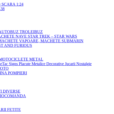
SCARA 1:24
38
AUTOBUZ TROLEIBUZ
CHETE NAVE STAR TREK – STAR WARS
MACHETE VAPOARE, MACHETE SUBMARIN
T AND FURIOUS
MOTOCICLETE METAL
Tac Signs Placute Metalice Decorative Jucarii Nostalgie
MOTO
NA POMPIERI
TI DIVERSE
ADIOCOMANDA
RII FETITE