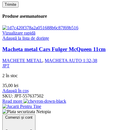
Produse asemanatoare
Vizualizare rapidă
Adaugă la lista de dorințe
Macheta metal Cars Fulger McQueen 11cm
MACHETE METAL
,
MACHETA AUTO 1:32-38
JPT
2 în stoc
35,00
lei
Adaugă în coș
SKU:
JPT-557637502
Read more
Comenzi și cont