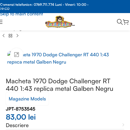
Comenzi
Comenzi telefonice:
0769.711.774
Luni - Vineri: 10:00 -
Skip to navigation
19:00
Whatsapp
Skip to main content
Prima pagină
/
MACHETE METAL
/
MACHETE AUTO 1:43
Faceți clic pentru a mări
Macheta 1970 Dodge Challenger RT
440 1:43 replica metal Galben Negru
Magazine Models
JPT-8753545
83,00
lei
Descriere