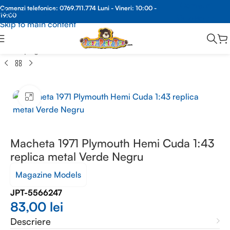
Comenzi
Comenzi telefonice:
0769.711.774
Luni - Vineri: 10:00 -
Skip to navigation
19:00
Whatsapp
Skip to main content
Prima pagină
/
MACHETE METAL
/
MACHETE AUTO 1:43
Faceți clic pentru a mări
Macheta 1971 Plymouth Hemi Cuda 1:43
replica metal Verde Negru
Magazine Models
JPT-5566247
83,00
lei
Descriere