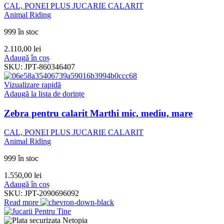
CAL, PONEI PLUS JUCARIE CALARIT
Animal Riding
999 în stoc
2.110,00
lei
Adaugă în coș
SKU:
JPT-860346407
Vizualizare rapidă
Adaugă la lista de dorințe
Zebra pentru calarit Marthi mic, mediu, mare
CAL, PONEI PLUS JUCARIE CALARIT
Animal Riding
999 în stoc
1.550,00
lei
Adaugă în coș
SKU:
JPT-2090696092
Read more