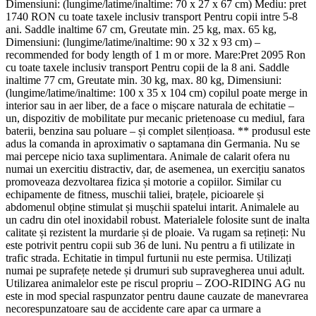
Dimensiuni: (lungime/latime/inaltime: 70 x 27 x 67 cm) Mediu: pret
1740 RON cu toate taxele inclusiv transport Pentru copii intre 5-8
ani. Saddle inaltime 67 cm, Greutate min. 25 kg, max. 65 kg,
Dimensiuni: (lungime/latime/inaltime: 90 x 32 x 93 cm) –
recommended for body length of 1 m or more. Mare:Pret 2095 Ron
cu toate taxele inclusiv transport Pentru copii de la 8 ani. Saddle
inaltime 77 cm, Greutate min. 30 kg, max. 80 kg, Dimensiuni:
(lungime/latime/inaltime: 100 x 35 x 104 cm) copilul poate merge in
interior sau in aer liber, de a face o mișcare naturala de echitatie –
un, dispozitiv de mobilitate pur mecanic prietenoase cu mediul, fara
baterii, benzina sau poluare – și complet silențioasa. ** produsul este
adus la comanda in aproximativ o saptamana din Germania. Nu se
mai percepe nicio taxa suplimentara. Animale de calarit ofera nu
numai un exercitiu distractiv, dar, de asemenea, un exercițiu sanatos
promoveaza dezvoltarea fizica și motorie a copiilor. Similar cu
echipamente de fitness, muschii taliei, brațele, picioarele și
abdomenul obține stimulat și mușchii spatelui intarit. Animalele au
un cadru din otel inoxidabil robust. Materialele folosite sunt de inalta
calitate și rezistent la murdarie și de ploaie. Va rugam sa rețineți: Nu
este potrivit pentru copii sub 36 de luni. Nu pentru a fi utilizate in
trafic strada. Echitatie in timpul furtunii nu este permisa. Utilizați
numai pe suprafețe netede și drumuri sub supravegherea unui adult.
Utilizarea animalelor este pe riscul propriu – ZOO-RIDING AG nu
este in mod special raspunzator pentru daune cauzate de manevrarea
necorespunzatoare sau de accidente care apar ca urmare a