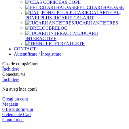
CEAS COPII
FELICITARI HAIOASE
CAL,
PONEI PLUS JUCARIE CALARIT
JUCARII ANTISTRES
BRELOC
JUCARII
INTERACTIVE
TRENULETE
CONTACT
Autentificare / Înregistrare
Coș de cumpărături
Închidere
Conectați-vă
Închidere
Nu aveți încă cont?
Creați un cont
Magazin
0
Lista dorințelor
0
elemente
Cart
Contul meu