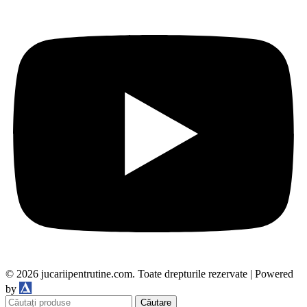
© 2026 jucariipentrutine.com. Toate drepturile rezervate | Powered
DDM
by
Căutare