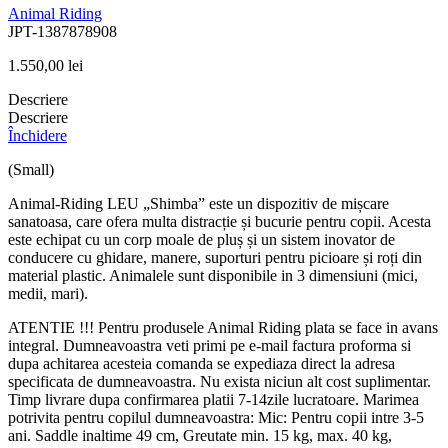
Animal Riding
JPT-1387878908
1.550,00
lei
Descriere
Descriere
Închidere
(Small)
Animal-Riding LEU „Shimba” este un dispozitiv de mișcare
sanatoasa, care ofera multa distracție și bucurie pentru copii. Acesta
este echipat cu un corp moale de pluș și un sistem inovator de
conducere cu ghidare, manere, suporturi pentru picioare și roți din
material plastic. Animalele sunt disponibile in 3 dimensiuni (mici,
medii, mari).
ATENTIE !!! Pentru produsele Animal Riding plata se face in avans
integral. Dumneavoastra veti primi pe e-mail factura proforma si
dupa achitarea acesteia comanda se expediaza direct la adresa
specificata de dumneavoastra. Nu exista niciun alt cost suplimentar.
Timp livrare dupa confirmarea platii 7-14zile lucratoare. Marimea
potrivita pentru copilul dumneavoastra: Mic: Pentru copii intre 3-5
ani. Saddle inaltime 49 cm, Greutate min. 15 kg, max. 40 kg,