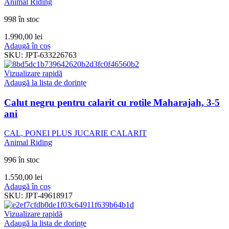
Animal Riding
998 în stoc
1.990,00
lei
Adaugă în coș
SKU:
JPT-633226763
Vizualizare rapidă
Adaugă la lista de dorințe
Calut negru pentru calarit cu rotile Maharajah, 3-5
ani
CAL, PONEI PLUS JUCARIE CALARIT
Animal Riding
996 în stoc
1.550,00
lei
Adaugă în coș
SKU:
JPT-49618917
Vizualizare rapidă
Adaugă la lista de dorințe