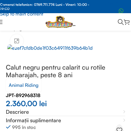
Comenzi
Comenzi telefonice:
0769.711.774
Luni - Vineri: 10:00 -
Skip to navigation
19:00
Whatsapp
Skip to main content
Prima pagină
/
CAL, PONEI PLUS JUCARIE CALARIT
Faceți clic pentru a mări
Calut negru pentru calarit cu rotile
Maharajah, peste 8 ani
Animal Riding
JPT-892968318
2.360,00
lei
Descriere
Informații suplimentare
995 în stoc