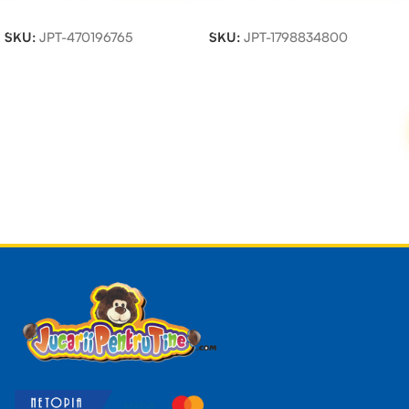
ADAUGĂ ÎN COȘ
ADAUGĂ ÎN COȘ
SKU:
JPT-470196765
SKU:
JPT-1798834800
Read more