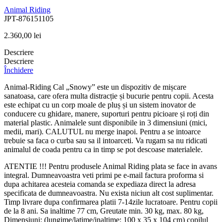
Animal Riding
JPT-876151105
2.360,00
lei
Descriere
Descriere
Închidere
Animal-Riding Cal „Snowy” este un dispozitiv de mișcare
sanatoasa, care ofera multa distracție și bucurie pentru copii. Acesta
este echipat cu un corp moale de pluș și un sistem inovator de
conducere cu ghidare, manere, suporturi pentru picioare și roți din
material plastic. Animalele sunt disponibile in 3 dimensiuni (mici,
medii, mari). CALUTUL nu merge inapoi. Pentru a se intoarce
trebuie sa faca o curba sau sa il intoarceti. Va rugam sa nu ridicati
animalul de coada pentru ca in timp se pot descoase materialele.
ATENTIE !!! Pentru produsele Animal Riding plata se face in avans
integral. Dumneavoastra veti primi pe e-mail factura proforma si
dupa achitarea acesteia comanda se expediaza direct la adresa
specificata de dumneavoastra. Nu exista niciun alt cost suplimentar.
Timp livrare dupa confirmarea platii 7-14zile lucratoare. Pentru copii
de la 8 ani. Sa inaltime 77 cm, Greutate min. 30 kg, max. 80 kg,
Dimensiuni: (lungime/latime/inaltime: 100 x 35 x 104 cm) copilul