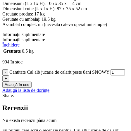
Dimensiuni (L x l x H): 105 x 35 x 114 cm
Dimensiuni cutie (L x l x H): 87 x 35 x 52 cm
Greutate produs: 17 kg
Greutate cu ambalaj: 19.5 kg
Asamblat complet: nu (necesita cateva operatiuni simple)
Informații suplimentare
Informații suplimentare
Închidere
Greutate
0,5 kg
994 în stoc
Cantitate Cal alb jucarie de calarit peste 8ani SNOWY
-
+
Adaugă în coș
Adaugă la lista de dorințe
Share:
Recenzii
Nu există recenzii până acum.
Fii primul care scrii o recenzie pentru „Cal alb jucarie de calarit