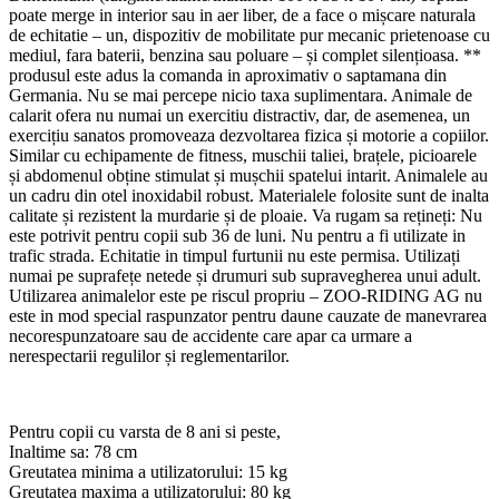
poate merge in interior sau in aer liber, de a face o mișcare naturala
de echitatie – un, dispozitiv de mobilitate pur mecanic prietenoase cu
mediul, fara baterii, benzina sau poluare – și complet silențioasa. **
produsul este adus la comanda in aproximativ o saptamana din
Germania. Nu se mai percepe nicio taxa suplimentara. Animale de
calarit ofera nu numai un exercitiu distractiv, dar, de asemenea, un
exercițiu sanatos promoveaza dezvoltarea fizica și motorie a copiilor.
Similar cu echipamente de fitness, muschii taliei, brațele, picioarele
și abdomenul obține stimulat și mușchii spatelui intarit. Animalele au
un cadru din otel inoxidabil robust. Materialele folosite sunt de inalta
calitate și rezistent la murdarie și de ploaie. Va rugam sa rețineți: Nu
este potrivit pentru copii sub 36 de luni. Nu pentru a fi utilizate in
trafic strada. Echitatie in timpul furtunii nu este permisa. Utilizați
numai pe suprafețe netede și drumuri sub supravegherea unui adult.
Utilizarea animalelor este pe riscul propriu – ZOO-RIDING AG nu
este in mod special raspunzator pentru daune cauzate de manevrarea
necorespunzatoare sau de accidente care apar ca urmare a
nerespectarii regulilor și reglementarilor.
Pentru copii cu varsta de 8 ani si peste,
Inaltime sa: 78 cm
Greutatea minima a utilizatorului: 15 kg
Greutatea maxima a utilizatorului: 80 kg