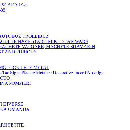
SCARA 1:24
38
AUTOBUZ TROLEIBUZ
CHETE NAVE STAR TREK – STAR WARS
MACHETE VAPOARE, MACHETE SUBMARIN
T AND FURIOUS
MOTOCICLETE METAL
Tac Signs Placute Metalice Decorative Jucarii Nostalgie
MOTO
NA POMPIERI
TI DIVERSE
ADIOCOMANDA
RII FETITE