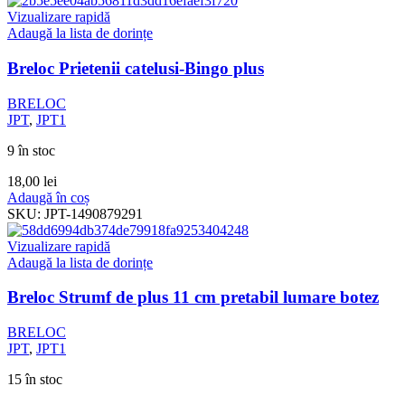
Vizualizare rapidă
Adaugă la lista de dorințe
Breloc Prietenii catelusi-Bingo plus
BRELOC
JPT
,
JPT1
9 în stoc
18,00
lei
Adaugă în coș
SKU:
JPT-1490879291
Vizualizare rapidă
Adaugă la lista de dorințe
Breloc Strumf de plus 11 cm pretabil lumare botez
BRELOC
JPT
,
JPT1
15 în stoc