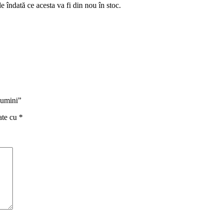
e îndată ce acesta va fi din nou în stoc.
lumini”
ate cu
*