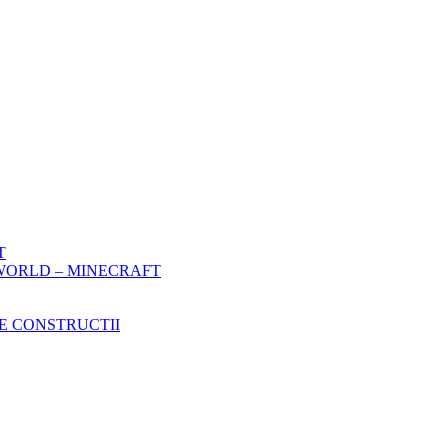
T
WORLD – MINECRAFT
E CONSTRUCTII