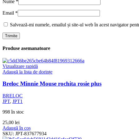
Nume
*
Email
*
Salvează-mi numele, emailul și site-ul web în acest navigator pent
Produse asemanatoare
Vizualizare rapidă
Adaugă la lista de dorințe
Breloc Minnie Mouse rochita rosie plus
BRELOC
JPT
,
JPT1
998 în stoc
25,00
lei
Adaugă în coș
SKU:
JPT-837677934