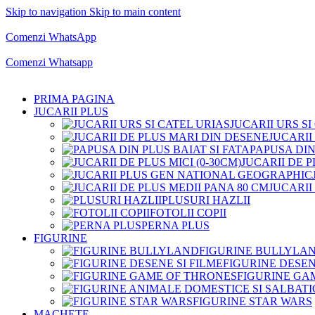
Skip to navigation
Skip to main content
Comenzi telefonice:
0769.711.774
Luni - Vineri: 10:00 - 19:00
Comenzi WhatsApp
Comenzi telefonice:
0769.711.774
Luni - Vineri: 10:00 - 19:00
Comenzi Whatsapp
PRIMA PAGINA
JUCARII PLUS
JUCARII URS SI
JUCARII
PAPUSA DIN
JUCARII DE P
JUCARII
PLUSURI HAZLII
FOTOLII COPII
PERNA PLUS
FIGURINE
FIGURINE BULLYLA
FIGURINE DESEN
FIGURINE GA
FIGURINE STAR WARS
MACHETE