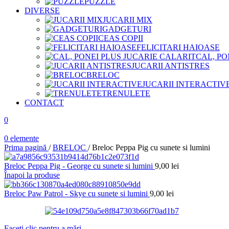
PUZZLE
DIVERSE
JUCARII MIX
GADGETURI
CEAS COPII
FELICITARI HAIOASE
CAL, PO
JUCARII ANTISTRES
BRELOC
JUCARII INTERACTIV
TRENULETE
CONTACT
0
0
elemente
Prima pagină
/
BRELOC
/
Breloc Peppa Pig cu sunete si lumini
Breloc Peppa Pig - George cu sunete si lumini
9,00
lei
Înapoi la produse
Breloc Paw Patrol - Skye cu sunete si lumini
9,00
lei
Faceți clic pentru a mări