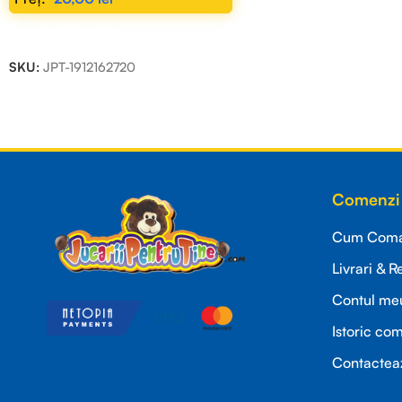
ADAUGĂ ÎN COȘ
SKU:
JPT-1912162720
Read more
Comenzi 
Cum Coman
Livrari & R
Contul me
Istoric co
Contactea