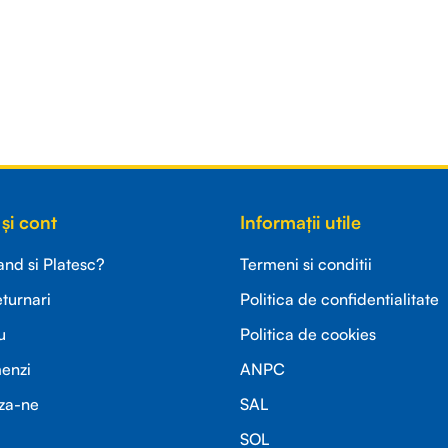
și cont
Informații utile
d si Platesc?
Termeni si conditii
eturnari
Politica de confidentialitate
u
Politica de cookies
menzi
ANPC
za-ne
SAL
SOL