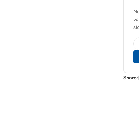
Nu
vă
st
Share: