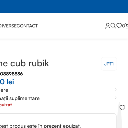
DIVERSE
CONTACT
0
me cub rubik
JPT1
008898836
00
lei
iere
ații suplimentare
puizat
est produs este în prezent epuizat.