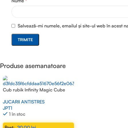
Nume
*
Salvează-mi numele, emailul și site-ul web în acest n
Produse asemanatoare
Cub rubik Infinity Magic Cube
JUCARII ANTISTRES
JPT1
1 în stoc
20,00
lei