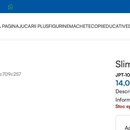
sApp
 PAGINA
JUCARII PLUS
FIGURINE
MACHETE
COPII
EDUCATIVE
Sli
JPT-1
14,
Descr
Inform
Stoc e
Ac