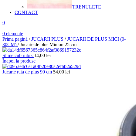
TRENULETE
CONTACT
0
0
elemente
Prima pagină
/
JUCARII PLUS
/
JUCARII DE PLUS MICI (0-
30CM)
/
Jucarie de plus Minion 25 cm
Slime cub rubik
14,00
lei
Înapoi la produse
Jucarie rata de plus 90 cm
54,00
lei