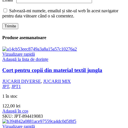
Salvează-mi numele, emailul și site-ul web în acest navigator
pentru data viitoare când o să comentez.
Produse asemanatoare
Vizualizare rapidă
Adaugă la lista de dorințe
Cort pentru copii din material textil jungla
JUCARII DIVERSE
,
JUCARII MIX
JPT
,
JPT1
1 în stoc
122,00
lei
Adaugă în coș
SKU:
JPT-894419083
Vizualizare rapidă