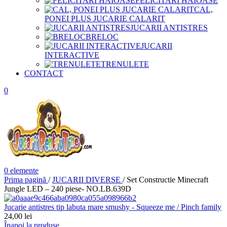
FELICITARI HAIOASE
CAL,
PONEI PLUS JUCARIE CALARIT
JUCARII ANTISTRES
BRELOC
JUCARII
INTERACTIVE
TRENULETE
CONTACT
0
0
elemente
Prima pagină
/
JUCARII DIVERSE
/
Set Constructie Minecraft
Jungle LED – 240 piese- NO.LB.639D
Jucarie antistres tip labuta mare smushy - Squeeze me / Pinch family
24,00
lei
Înapoi la produse