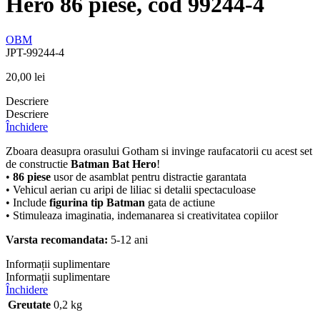
Hero 86 piese, cod 99244-4
OBM
JPT-99244-4
20,00
lei
Descriere
Descriere
Închidere
Zboara deasupra orasului Gotham si invinge raufacatorii cu acest set
de constructie
Batman Bat Hero
!
•
86 piese
usor de asamblat pentru distractie garantata
• Vehicul aerian cu aripi de liliac si detalii spectaculoase
• Include
figurina tip Batman
gata de actiune
• Stimuleaza imaginatia, indemanarea si creativitatea copiilor
Varsta recomandata:
5-12 ani
Informații suplimentare
Informații suplimentare
Închidere
Greutate
0,2 kg