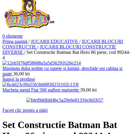
0
elemente
Prima pagină
/
JUCARII EDUCATIVE
/
JUCARII BLOCURI
CONSTRUCTIE
/
JUCARII BLOCURI CONSTRUCTIE
DIVERSE
/
Set Constructie Batman Bat Hero 86 piese, cod 99244-
4
Masinuta duba politie cu sunete si lumini, deschide usi cabina si
spate
36,00
lei
Înapoi la produse
Macheta metal Fiat 500 galben majorette
39,00
lei
Faceți clic pentru a mări
Set Constructie Batman Bat