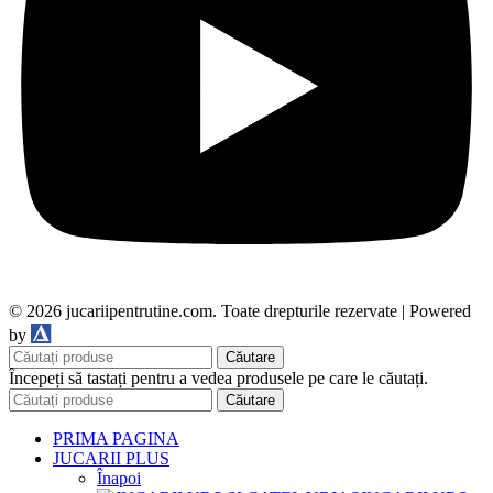
© 2026 jucariipentrutine.com. Toate drepturile rezervate | Powered
DDM
by
Căutare
Începeți să tastați pentru a vedea produsele pe care le căutați.
Căutare
PRIMA PAGINA
JUCARII PLUS
Înapoi