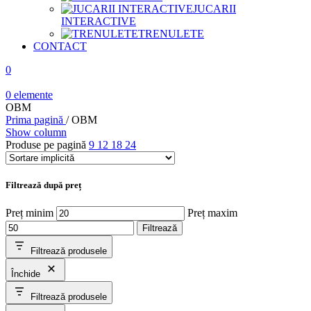
JUCARII
INTERACTIVE
TRENULETE
CONTACT
0
0
elemente
OBM
Prima pagină
/
OBM
Show column
Produse pe pagină
9
12
18
24
Filtrează după preț
Preț minim
Preț maxim
Filtrează
Filtrează produsele
Închide
Filtrează produsele