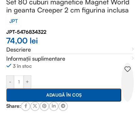
Set 80 cuburi magnetice Magnet World
in geanta Creeper 2 cm figurina inclusa
JPT
JPT-5476834322
74,00
lei
Descriere
Informații suplimentare
3 în stoc
-
+
ADAUGĂ ÎN COȘ
Share: