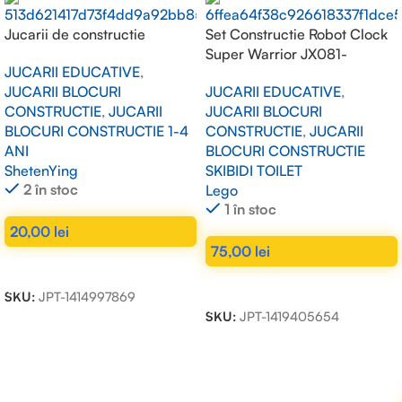
Jucarii de constructie
Set Constructie Robot Clock
Super Warrior JX081-
JUCARII EDUCATIVE
,
Monitor vs Toilet (477 piese)
JUCARII BLOCURI
JUCARII EDUCATIVE
,
CONSTRUCTIE
,
JUCARII
JUCARII BLOCURI
BLOCURI CONSTRUCTIE 1-4
CONSTRUCTIE
,
JUCARII
ANI
BLOCURI CONSTRUCTIE
ShetenYing
SKIBIDI TOILET
2 în stoc
Lego
1 în stoc
20,00
lei
75,00
lei
ADAUGĂ ÎN COȘ
ADAUGĂ ÎN COȘ
SKU:
JPT-1414997869
SKU:
JPT-1419405654