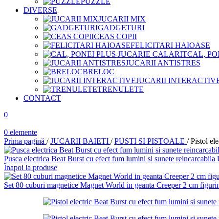
PUZZLE
DIVERSE
JUCARII MIX
GADGETURI
CEAS COPII
FELICITARI HAIOASE
CAL, PO
JUCARII ANTISTRES
BRELOC
JUCARII INTERACTIV
TRENULETE
CONTACT
0
0
elemente
Prima pagină
/
JUCARII BAIETI
/
PUSTI SI PISTOALE
/
Pistol el
Pusca electrica Beat Burst cu efect fum lumini si sunete reincarcabi
Înapoi la produse
Set 80 cuburi magnetice Magnet World in geanta Creeper 2 cm figuri