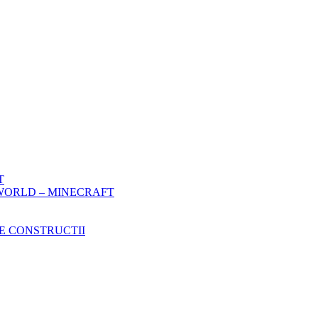
T
WORLD – MINECRAFT
E CONSTRUCTII