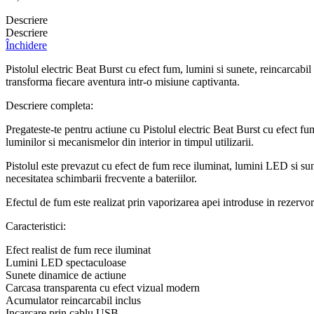
Descriere
Descriere
Închidere
Pistolul electric Beat Burst cu efect fum, lumini si sunete, reincarcab
transforma fiecare aventura intr-o misiune captivanta.
Descriere completa:
Pregateste-te pentru actiune cu Pistolul electric Beat Burst cu efect 
luminilor si mecanismelor din interior in timpul utilizarii.
Pistolul este prevazut cu efect de fum rece iluminat, lumini LED si su
necesitatea schimbarii frecvente a bateriilor.
Efectul de fum este realizat prin vaporizarea apei introduse in rezervor
Caracteristici:
Efect realist de fum rece iluminat
Lumini LED spectaculoase
Sunete dinamice de actiune
Carcasa transparenta cu efect vizual modern
Acumulator reincarcabil inclus
Incarcare prin cablu USB