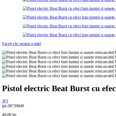
Faceți clic pentru a mări
Pistol electric Beat Burst cu ef
JPT
jpt-38739849
49,00
lei