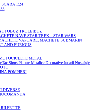
SCARA 1:24
38
AUTOBUZ TROLEIBUZ
CHETE NAVE STAR TREK – STAR WARS
MACHETE VAPOARE, MACHETE SUBMARIN
T AND FURIOUS
MOTOCICLETE METAL
Tac Signs Placute Metalice Decorative Jucarii Nostalgie
MOTO
NA POMPIERI
TI DIVERSE
ADIOCOMANDA
RII FETITE