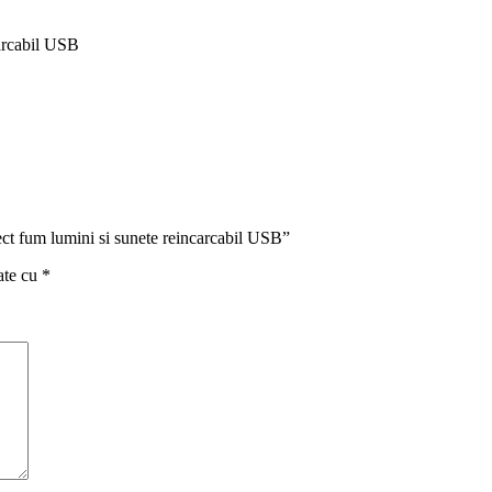
carcabil USB
efect fum lumini si sunete reincarcabil USB”
ate cu
*