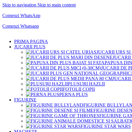
Skip to navigation
Skip to main content
Comenzi telefonice:
0769.711.774
Luni - Vineri: 10:00 - 19:00
Comenzi WhatsApp
Comenzi telefonice:
0769.711.774
Luni - Vineri: 10:00 - 19:00
Comenzi Whatsapp
PRIMA PAGINA
JUCARII PLUS
JUCARII URS SI
JUCARII
PAPUSA DIN
JUCARII DE P
JUCARII
PLUSURI HAZLII
FOTOLII COPII
PERNA PLUS
FIGURINE
FIGURINE BULLYLA
FIGURINE DESEN
FIGURINE GA
FIGURINE STAR WARS
MACHETE