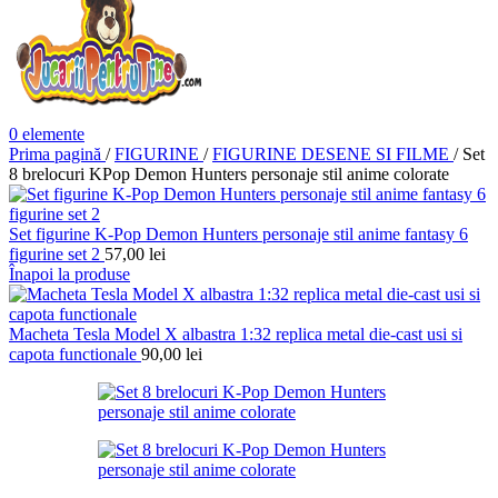
0
elemente
Prima pagină
/
FIGURINE
/
FIGURINE DESENE SI FILME
/
Set
8 brelocuri KPop Demon Hunters personaje stil anime colorate
Set figurine K-Pop Demon Hunters personaje stil anime fantasy 6
figurine set 2
57,00
lei
Înapoi la produse
Macheta Tesla Model X albastra 1:32 replica metal die-cast usi si
capota functionale
90,00
lei