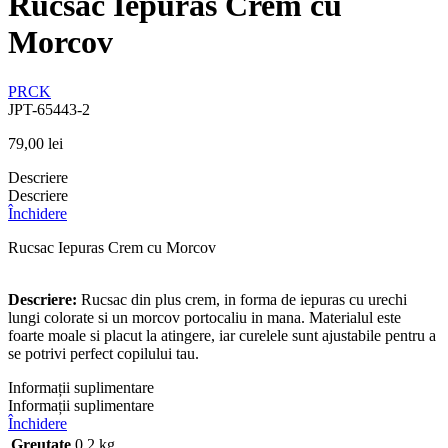
Rucsac Iepuras Crem cu
Morcov
PRCK
JPT-65443-2
79,00
lei
Descriere
Descriere
Închidere
Rucsac Iepuras Crem cu Morcov
Descriere:
Rucsac din plus crem, in forma de iepuras cu urechi
lungi colorate si un morcov portocaliu in mana. Materialul este
foarte moale si placut la atingere, iar curelele sunt ajustabile pentru a
se potrivi perfect copilului tau.
Informații suplimentare
Informații suplimentare
Închidere
Greutate
0,2 kg