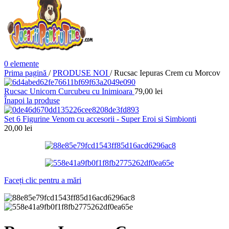
0
elemente
Prima pagină
/
PRODUSE NOI
/
Rucsac Iepuras Crem cu Morcov
Rucsac Unicorn Curcubeu cu Inimioara
79,00
lei
Înapoi la produse
Set 6 Figurine Venom cu accesorii - Super Eroi si Simbionti
20,00
lei
Faceți clic pentru a mări