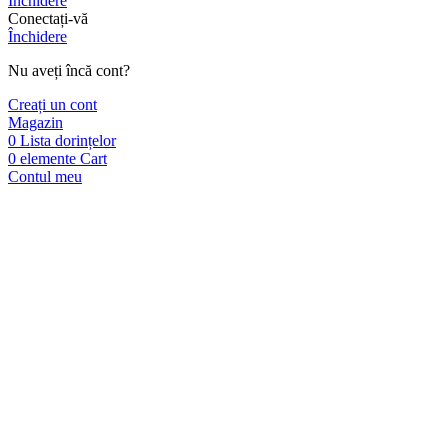
Închidere
Conectați-vă
Închidere
Nu aveți încă cont?
Creați un cont
Magazin
0
Lista dorințelor
0
elemente
Cart
Contul meu