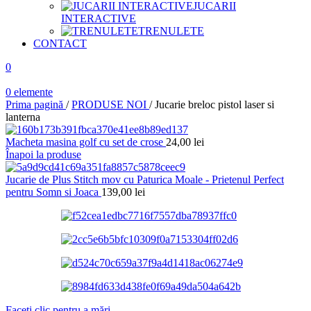
JUCARII
INTERACTIVE
TRENULETE
CONTACT
0
0
elemente
Prima pagină
/
PRODUSE NOI
/
Jucarie breloc pistol laser si
lanterna
Macheta masina golf cu set de crose
24,00
lei
Înapoi la produse
Jucarie de Plus Stitch mov cu Paturica Moale - Prietenul Perfect
pentru Somn si Joaca
139,00
lei
Faceți clic pentru a mări