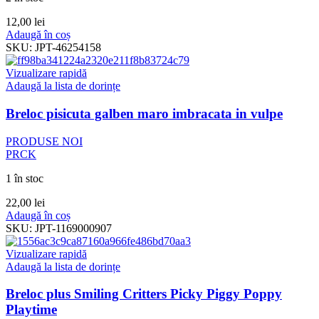
12,00
lei
Adaugă în coș
SKU:
JPT-46254158
Vizualizare rapidă
Adaugă la lista de dorințe
Breloc pisicuta galben maro imbracata in vulpe
PRODUSE NOI
PRCK
1 în stoc
22,00
lei
Adaugă în coș
SKU:
JPT-1169000907
Vizualizare rapidă
Adaugă la lista de dorințe
Breloc plus Smiling Critters Picky Piggy Poppy
Playtime