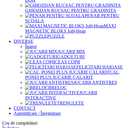
DOH
GHIOZDAN RUCSAC PENTRU GRADINITA
PENAR PENTRU
SCOALA
MAXI
MAGNETIC BLOKS JollyHeap
PUZZLE
DIVERSE
Înapoi
JUCARII MIX
GADGETURI
CEAS COPII
FELICITARI HAIOASE
CAL,
PONEI PLUS JUCARIE CALARIT
JUCARII ANTISTRES
BRELOC
JUCARII
INTERACTIVE
TRENULETE
CONTACT
Autentificare / Înregistrare
Coș de cumpărături