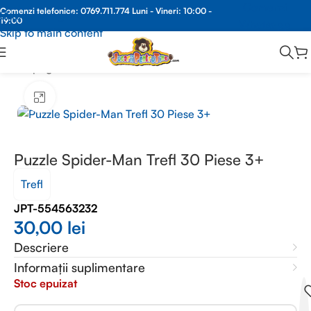
Comenzi
Comenzi telefonice:
0769.711.774
Luni - Vineri: 10:00 -
Skip to navigation
19:00
Whatsapp
Skip to main content
Prima pagină
/
JUCARII EDUCATIVE
/
PUZZLE
Faceți clic pentru a mări
Puzzle Spider-Man Trefl 30 Piese 3+
Trefl
JPT-554563232
30,00
lei
Descriere
Informații suplimentare
Stoc epuizat