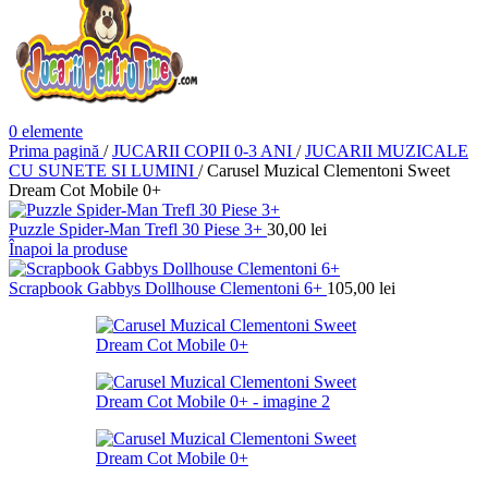
0
elemente
Prima pagină
/
JUCARII COPII 0-3 ANI
/
JUCARII MUZICALE
CU SUNETE SI LUMINI
/
Carusel Muzical Clementoni Sweet
Dream Cot Mobile 0+
Puzzle Spider-Man Trefl 30 Piese 3+
30,00
lei
Înapoi la produse
Scrapbook Gabbys Dollhouse Clementoni 6+
105,00
lei