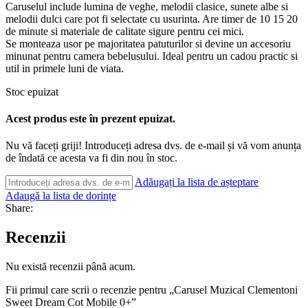
Caruselul include lumina de veghe, melodii clasice, sunete albe si
melodii dulci care pot fi selectate cu usurinta. Are timer de 10 15 20
de minute si materiale de calitate sigure pentru cei mici.
Se monteaza usor pe majoritatea patuturilor si devine un accesoriu
minunat pentru camera bebelusului. Ideal pentru un cadou practic si
util in primele luni de viata.
Stoc epuizat
Acest produs este în prezent epuizat.
Nu vă faceți griji! Introduceți adresa dvs. de e-mail și vă vom anunța
de îndată ce acesta va fi din nou în stoc.
Adăugați la lista de așteptare
Adaugă la lista de dorințe
Share:
Recenzii
Nu există recenzii până acum.
Fii primul care scrii o recenzie pentru „Carusel Muzical Clementoni
Sweet Dream Cot Mobile 0+”