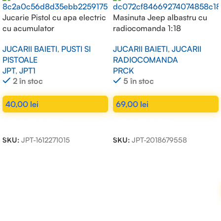
Jucarie Pistol cu apa electric
Masinuta Jeep albastru cu
cu acumulator
radiocomanda 1:18
JUCARII BAIETI
,
PUSTI SI
JUCARII BAIETI
,
JUCARII
PISTOALE
RADIOCOMANDA
JPT
,
JPT1
PRCK
2 în stoc
5 în stoc
40,00
lei
69,00
lei
ADAUGĂ ÎN COȘ
ADAUGĂ ÎN COȘ
SKU:
JPT-1612271015
SKU:
JPT-2018679558