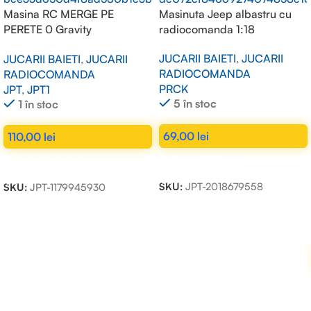
Masina RC MERGE PE
Masinuta Jeep albastru cu
PERETE 0 Gravity
radiocomanda 1:18
superclimber
JUCARII BAIETI
,
JUCARII
JUCARII BAIETI
,
JUCARII
RADIOCOMANDA
RADIOCOMANDA
PRCK
JPT
,
JPT1
5 în stoc
1 în stoc
69,00
lei
110,00
lei
ADAUGĂ ÎN COȘ
ADAUGĂ ÎN COȘ
SKU:
JPT-2018679558
SKU:
JPT-1179945930