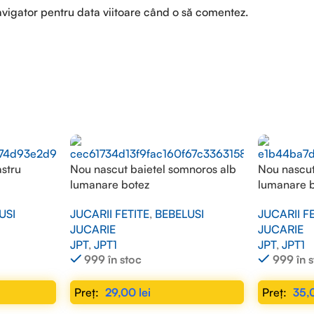
avigator pentru data viitoare când o să comentez.
astru
Nou nascut baietel somnoros alb
Nou nascut 
lumanare botez
lumanare 
USI
JUCARII FETITE
,
BEBELUSI
JUCARII F
JUCARIE
JUCARIE
JPT
,
JPT1
JPT
,
JPT1
999 în stoc
999 în 
29,00
lei
35,