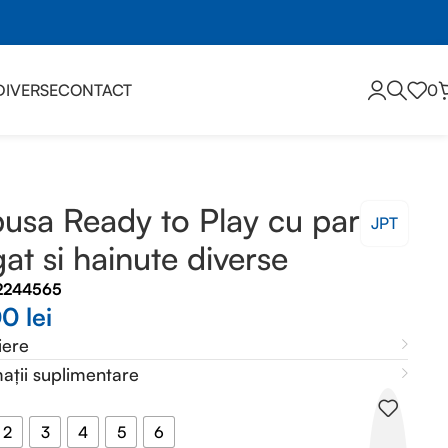
DIVERSE
CONTACT
0
usa Ready to Play cu par
JPT
at si hainute diverse
2244565
00
lei
iere
ații suplimentare
2
3
4
5
6