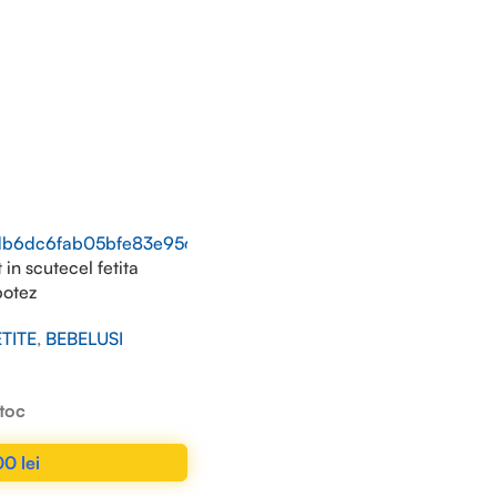
in scutecel fetita
botez
ETITE
,
BEBELUSI
stoc
00
lei