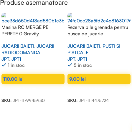
Produse asemanatoare
Masina RC MERGE PE
Rezerva bile grenada pentru
PERETE 0 Gravity
pusca de jucarie
superclimber
JUCARII BAIETI
,
PUSTI SI
JUCARII BAIETI
,
JUCARII
PISTOALE
RADIOCOMANDA
JPT
,
JPT1
JPT
,
JPT1
5 în stoc
1 în stoc
9,00
lei
110,00
lei
ADAUGĂ ÎN COȘ
ADAUGĂ ÎN COȘ
SKU:
JPT-1114475724
SKU:
JPT-1179945930