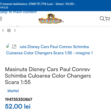
Comenzi
Comenzi telefonice:
0769.711.774
Luni - Vineri: 10:00 -
Skip to navigation
19:00
Whatsapp
Skip to main content
Prima pagină
/
JUCARII BAIETI
/
JUCARII BAIETI DIVERSE
Faceți clic pentru a mări
Masinuta Disney Cars Paul Conrev
Schimba Culoarea Color Changers
Scara 1:55
Mattel
194735330867
52,00
lei