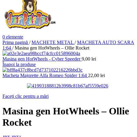
0
elemente
Prima pagină
/
MACHETE METAL
/
MACHETA AUTO SCARA
1:64
/
Masina gen HotWheels – Ollie Rocket
Masina gen HotWheels - Cyber Speeder
9,00
lei
Înapoi la produse
Macheta Majorette Alfa Romeo Spider 1:64
22,00
lei
Faceți clic pentru a mări
Masina gen HotWheels – Ollie
Rocket