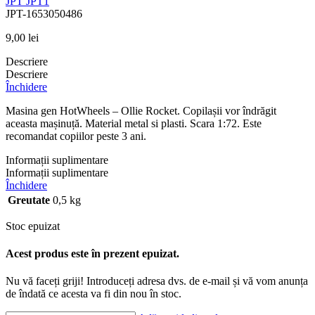
JPT
JPT1
JPT-1653050486
9,00
lei
Descriere
Descriere
Închidere
Masina gen HotWheels – Ollie Rocket. Copilașii vor îndrăgit
aceasta mașinuță. Material metal si plasti. Scara 1:72. Este
recomandat copiilor peste 3 ani.
Informații suplimentare
Informații suplimentare
Închidere
Greutate
0,5 kg
Stoc epuizat
Acest produs este în prezent epuizat.
Nu vă faceți griji! Introduceți adresa dvs. de e-mail și vă vom anunța
de îndată ce acesta va fi din nou în stoc.