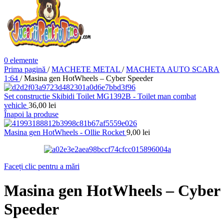
0
elemente
Prima pagină
/
MACHETE METAL
/
MACHETA AUTO SCARA
1:64
/
Masina gen HotWheels – Cyber Speeder
Set constructie Skibidi Toilet MG1392B - Toilet man combat
vehicle
36,00
lei
Înapoi la produse
Masina gen HotWheels - Ollie Rocket
9,00
lei
Faceți clic pentru a mări
Masina gen HotWheels – Cyber
Speeder