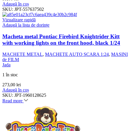
Adaugă în coș
SKU:
JPT-557637502
Vizualizare rapidă
Adaugă la lista de dorințe
Macheta metal Pontiac Firebird Knightrider Kitt
with working lights on the front hood, black 1/24
MACHETE METAL
,
MACHETE AUTO SCARA 1:24
,
MASINI
de FILM
Jada
1 în stoc
273,00
lei
Adaugă în coș
SKU:
JPT-1960128625
Read more