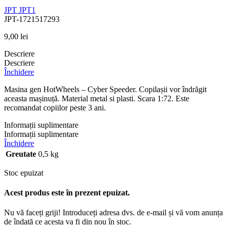
JPT
JPT1
JPT-1721517293
9,00
lei
Descriere
Descriere
Închidere
Masina gen HotWheels – Cyber Speeder. Copilașii vor îndrăgit
aceasta mașinuță. Material metal si plasti. Scara 1:72. Este
recomandat copiilor peste 3 ani.
Informații suplimentare
Informații suplimentare
Închidere
Greutate
0,5 kg
Stoc epuizat
Acest produs este în prezent epuizat.
Nu vă faceți griji! Introduceți adresa dvs. de e-mail și vă vom anunța
de îndată ce acesta va fi din nou în stoc.