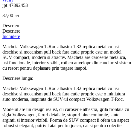
jpt-47892453
37,00
lei
Descriere
Descriere
Închidere
Macheta Volkswagen T-Roc albastra 1:32 replica metal cu usi
deschise si mecanism pull back fara cutie proprie este un model
SUV compact, modern si atractiv. Macheta are caroserie metalica,
usi functionale, interior vizibil, roti cu anvelope din cauciuc si sistem
cu resort pentru deplasare prin tragere inapoi.
Descriere lunga:
Macheta Volkswagen T-Roc albastra 1:32 replica metal cu usi
deschise si mecanism pull back fara cutie proprie este o miniatura
auto moderna, inspirata de SUV-ul compact Volkswagen T-Roc.
Modelul are un design realist, cu caroserie albastra, grila frontala cu
sigla Volkswagen, faruri detaliate, stopuri bine conturate, jante
argintii si interior vizibil. Forma de SUV compact ii ofera un aspect
robust si elegant, potrivit atat pentru joaca, cat si pentru colectie.