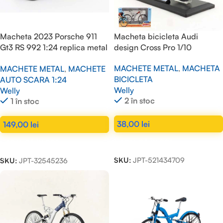
Macheta 2023 Porsche 911
Macheta bicicleta Audi
Gt3 RS 992 1:24 replica metal
design Cross Pro 1/10
Galben
MACHETE METAL
,
MACHETA
MACHETE METAL
,
MACHETE
BICICLETA
AUTO SCARA 1:24
Welly
Welly
2 în stoc
1 în stoc
38,00
lei
149,00
lei
ADAUGĂ ÎN COȘ
ADAUGĂ ÎN COȘ
SKU:
JPT-521434709
SKU:
JPT-32545236