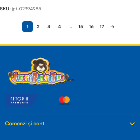
SKU:
jpt-02394985
1
2
3
4
…
15
16
17
→
Read more
Comenzi și cont