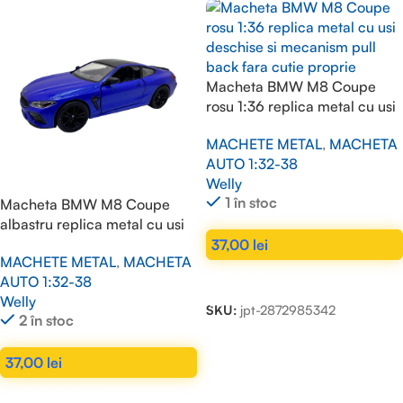
Macheta BMW M8 Coupe
rosu 1:36 replica metal cu usi
deschise si mecanism pull
MACHETE METAL
,
MACHETA
back fara cutie proprie
AUTO 1:32-38
Welly
1 în stoc
Macheta BMW M8 Coupe
albastru replica metal cu usi
deschise si mecanism pull
37,00
lei
MACHETE METAL
,
MACHETA
back fara cutie proprie
ADAUGĂ ÎN COȘ
AUTO 1:32-38
Welly
SKU:
jpt-2872985342
2 în stoc
37,00
lei
ADAUGĂ ÎN COȘ