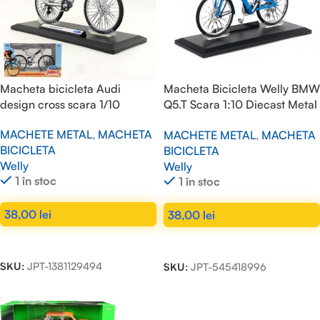
Macheta bicicleta Audi
Macheta Bicicleta Welly BMW
design cross scara 1/10
Q5.T Scara 1:10 Diecast Metal
Replica Albastra
MACHETE METAL
,
MACHETA
MACHETE METAL
,
MACHETA
BICICLETA
BICICLETA
Welly
Welly
1 în stoc
1 în stoc
38,00
lei
38,00
lei
ADAUGĂ ÎN COȘ
ADAUGĂ ÎN COȘ
SKU:
JPT-1381129494
SKU:
JPT-545418996