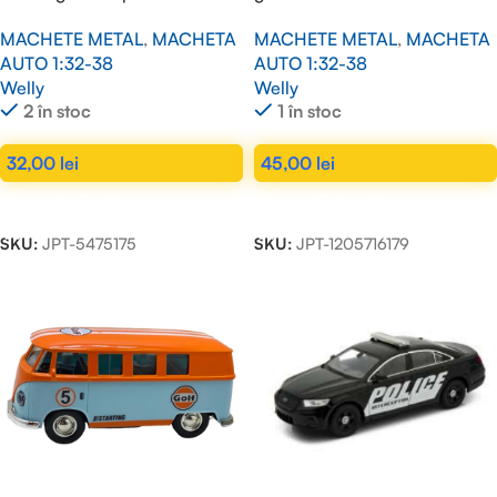
MACHETE METAL
,
MACHETA
MACHETE METAL
,
MACHETA
AUTO 1:32-38
AUTO 1:32-38
Welly
Welly
2 în stoc
1 în stoc
32,00
lei
45,00
lei
ADAUGĂ ÎN COȘ
ADAUGĂ ÎN COȘ
SKU:
JPT-5475175
SKU:
JPT-1205716179