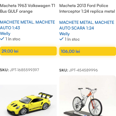
Macheta 1963 Volkswagen T1
Macheta 2013 Ford Police
Bus GULF orange
Interceptor 1:24 replica metal
Negru Alb
MACHETE METAL
,
MACHETE
MACHETE METAL
,
MACHETE
AUTO 1:43
AUTO SCARA 1:24
Welly
Welly
1 în stoc
1 în stoc
29,00
lei
106,00
lei
ADAUGĂ ÎN COȘ
ADAUGĂ ÎN COȘ
SKU:
JPT-1685599397
SKU:
JPT-454589996