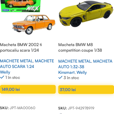
Macheta BMW 2002 ti
Macheta BMW M8
portocaliu scara 1/24
competition coupe 1/38
galben Kinsmart
MACHETE METAL
,
MACHETE
MACHETE METAL
,
MACHETA
AUTO SCARA 1:24
AUTO 1:32-38
Welly
Kinsmart
,
Welly
1 în stoc
3 în stoc
149,00
lei
37,00
lei
ADAUGĂ ÎN COȘ
ADAUGĂ ÎN COȘ
SKU:
JPT-MA00060
SKU:
JPT-942978919