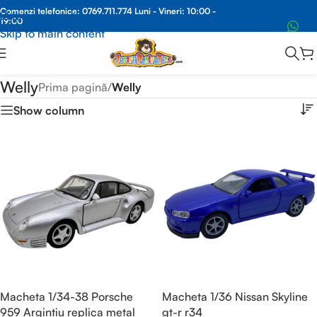
Comenzi
Comenzi telefonice:
0769.711.774
Luni - Vineri: 10:00 -
Skip to navigation
19:00
Whatsapp
Skip to main content
Welly
Prima pagină
/
Welly
Show column
Macheta 1/34-38 Porsche
Macheta 1/36 Nissan Skyline
959 Argintiu replica metal
gt-r r34