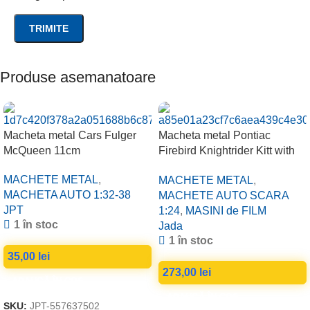
Produse asemanatoare
Macheta metal Cars Fulger
Macheta metal Pontiac
McQueen 11cm
Firebird Knightrider Kitt with
working lights on the front
MACHETE METAL
,
MACHETE METAL
,
hood, black 1/24
MACHETA AUTO 1:32-38
MACHETE AUTO SCARA
JPT
1:24
,
MASINI de FILM
1 în stoc
Jada
1 în stoc
35,00
lei
273,00
lei
ADAUGĂ ÎN COȘ
ADAUGĂ ÎN COȘ
SKU:
JPT-557637502