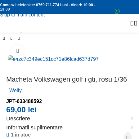
Comenzi Whatsapp
Comenzi telefonice:
0769.711.774
Luni - Vineri: 10:00 -
Skip to navigation
19:00
Skip to main content
Prima pagină
/
MACHETE METAL
/
MACHETA AUTO 1:32-38
Faceți clic pentru a mări
Macheta Volkswagen golf i gti, rosu 1/36
Welly
JPT-633488592
69,00
lei
Descriere
Informații suplimentare
1 în stoc