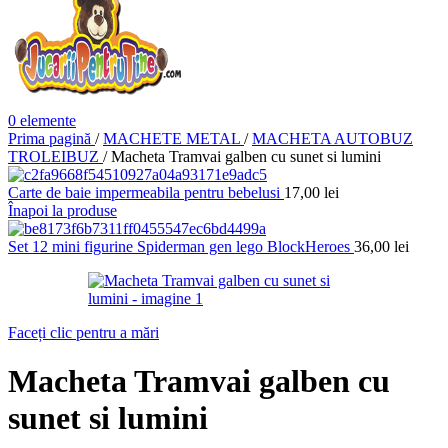
0
elemente
Prima pagină
/
MACHETE METAL
/
MACHETA AUTOBUZ
TROLEIBUZ
/
Macheta Tramvai galben cu sunet si lumini
Carte de baie impermeabila pentru bebelusi
17,00
lei
Înapoi la produse
Set 12 mini figurine Spiderman gen lego BlockHeroes
36,00
lei
Faceți clic pentru a mări
Macheta Tramvai galben cu
sunet si lumini