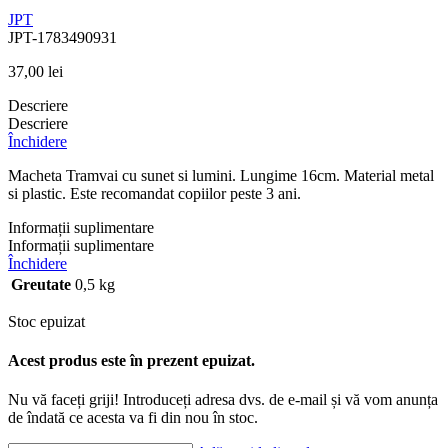
JPT
JPT-1783490931
37,00
lei
Descriere
Descriere
Închidere
Macheta Tramvai cu sunet si lumini. Lungime 16cm. Material metal
si plastic. Este recomandat copiilor peste 3 ani.
Informații suplimentare
Informații suplimentare
Închidere
Greutate
0,5 kg
Stoc epuizat
Acest produs este în prezent epuizat.
Nu vă faceți griji! Introduceți adresa dvs. de e-mail și vă vom anunța
de îndată ce acesta va fi din nou în stoc.