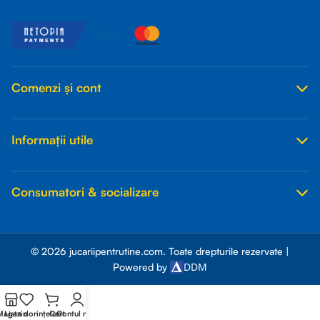
Comenzi și cont
Informații utile
Consumatori & socializare
© 2026 jucariipentrutine.com. Toate drepturile rezervate |
DDM
Powered by
Magazin
Lista dorințelor
Cart
Contul meu