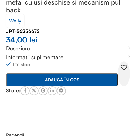
metal cu usi deschise si mecanism pull
back
Welly
JPT-56256672
34,00
lei
Descriere
Informații suplimentare
1 în stoc
ADAUGĂ ÎN COȘ
Share:
Recenzii