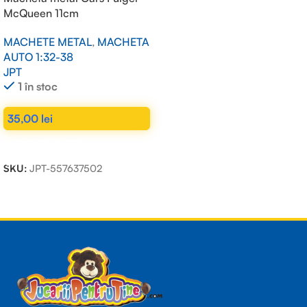
McQueen 11cm
MACHETE METAL
,
MACHETA
AUTO 1:32-38
JPT
1 în stoc
35,00
lei
ADAUGĂ ÎN COȘ
SKU:
JPT-557637502
Read more