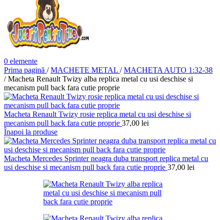
0
elemente
Prima pagină
/
MACHETE METAL
/
MACHETA AUTO 1:32-38
/
Macheta Renault Twizy alba replica metal cu usi deschise si
mecanism pull back fara cutie proprie
Macheta Renault Twizy rosie replica metal cu usi deschise si
mecanism pull back fara cutie proprie
37,00
lei
Înapoi la produse
Macheta Mercedes Sprinter neagra duba transport replica metal cu
usi deschise si mecanism pull back fara cutie proprie
37,00
lei