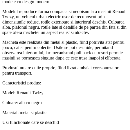
modele cu design modern.
Modelul reproduce forma compacta si neobisnuita a masinii Renault
Twizy, un vehicul urban electric usor de recunoscut prin
dimensiunile reduse, rotile exterioare si interiorul deschis. Culoarea
alba, plafonul negru, rotile late si detaliile de pe partea din fata si din
spate ofera machetei un aspect realist si atractiv.
Macheta este realizata din metal si plastic, fiind potrivita atat pentru
joaca, cat si pentru colectie. Usile se pot deschide, permitand
observarea interiorului, iar mecanismul pull back cu resort permite
masinii sa porneasca singura dupa ce este trasa inapoi si eliberata.
Produsul nu are cutie proprie, fiind livrat ambalat corespunzator
pentru transport.
Caracteristici produs:
Model: Renault Twizy
Culoare: alb cu negru
Material: metal si plastic
Usi functionale care se deschid