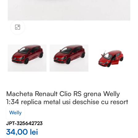
Faceți clic pentru a mări
Macheta Renault Clio RS grena Welly
1:34 replica metal usi deschise cu resort
Welly
JPT-325642723
34,00
lei