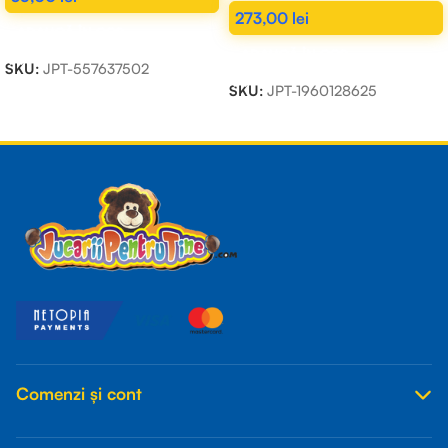
273,00
lei
ADAUGĂ ÎN COȘ
ADAUGĂ ÎN COȘ
SKU:
JPT-557637502
SKU:
JPT-1960128625
Read more
Comenzi și cont