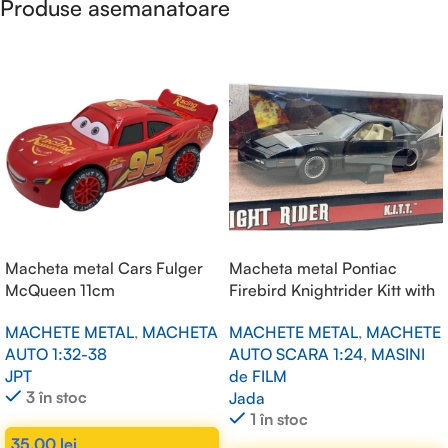
Produse asemanatoare
Macheta metal Cars Fulger
Macheta metal Pontiac
McQueen 11cm
Firebird Knightrider Kitt with
working lights on the front
MACHETE METAL
,
MACHETA
MACHETE METAL
,
MACHETE
hood, black 1/24
AUTO 1:32-38
AUTO SCARA 1:24
,
MASINI
JPT
de FILM
3 în stoc
Jada
1 în stoc
35,00
lei