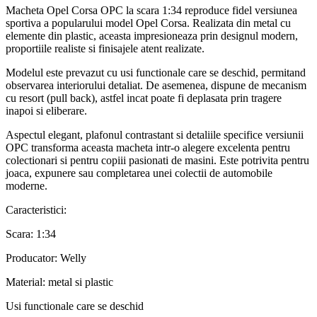
Macheta Opel Corsa OPC la scara 1:34 reproduce fidel versiunea
sportiva a popularului model Opel Corsa. Realizata din metal cu
elemente din plastic, aceasta impresioneaza prin designul modern,
proportiile realiste si finisajele atent realizate.
Modelul este prevazut cu usi functionale care se deschid, permitand
observarea interiorului detaliat. De asemenea, dispune de mecanism
cu resort (pull back), astfel incat poate fi deplasata prin tragere
inapoi si eliberare.
Aspectul elegant, plafonul contrastant si detaliile specifice versiunii
OPC transforma aceasta macheta intr-o alegere excelenta pentru
colectionari si pentru copiii pasionati de masini. Este potrivita pentru
joaca, expunere sau completarea unei colectii de automobile
moderne.
Caracteristici:
Scara: 1:34
Producator: Welly
Material: metal si plastic
Usi functionale care se deschid