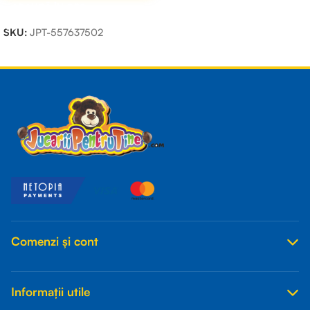
ADAUGĂ ÎN COȘ
SKU:
JPT-557637502
Read more
Comenzi și cont
Informații utile