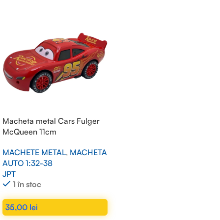
Macheta metal Cars Fulger
McQueen 11cm
MACHETE METAL
,
MACHETA
AUTO 1:32-38
JPT
1 în stoc
35,00
lei